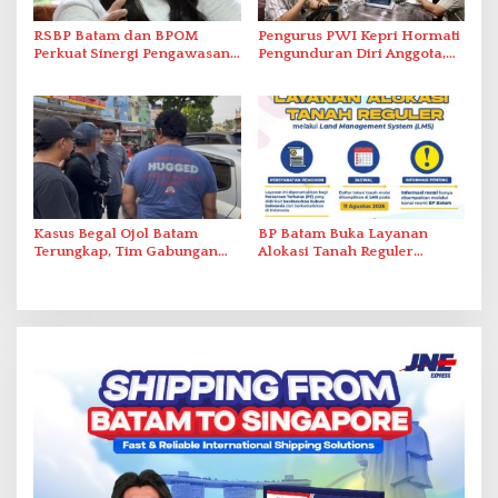
RSBP Batam dan BPOM
Pengurus PWI Kepri Hormati
Perkuat Sinergi Pengawasan
Pengunduran Diri Anggota,
Distribusi Obat dan
Segera Koordinasi
Pelayanan Kefarmasian
Administrasi ke Pusat
Kasus Begal Ojol Batam
BP Batam Buka Layanan
Terungkap, Tim Gabungan
Alokasi Tanah Reguler
Polda Kepri Bekuk Pelaku di
Berbasis Digital Melalui LMS
Simpang Dam