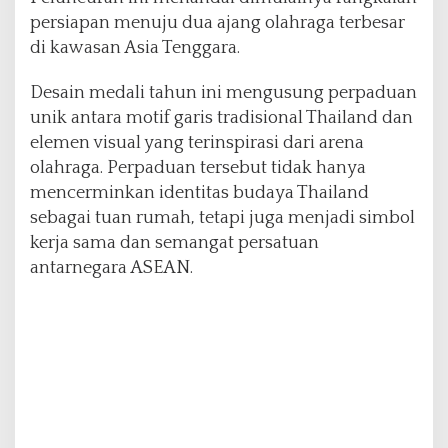
u
persiapan menuju dua ajang olahraga terbesar
n
di kawasan Asia Tenggara.
g
I
Desain medali tahun ini mengusung perpaduan
d
e
unik antara motif garis tradisional Thailand dan
n
elemen visual yang terinspirasi dari arena
t
olahraga. Perpaduan tersebut tidak hanya
i
mencerminkan identitas budaya Thailand
t
a
sebagai tuan rumah, tetapi juga menjadi simbol
s
kerja sama dan semangat persatuan
B
antarnegara ASEAN.
u
d
a
y
a
T
h
a
i