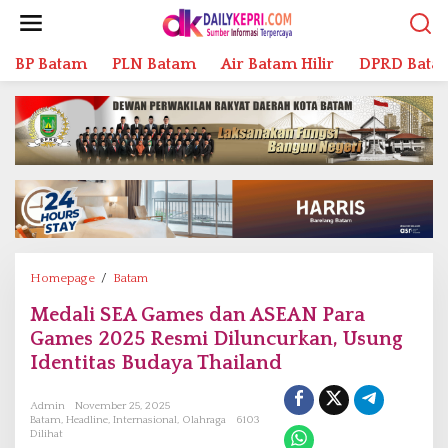
L
e
w
BP Batam
PLN Batam
Air Batam Hilir
DPRD Bata
a
t
i
k
e
k
o
n
t
e
n
Homepage
/
Batam
M
e
Medali SEA Games dan ASEAN Para
d
Games 2025 Resmi Diluncurkan, Usung
a
l
Identitas Budaya Thailand
i
S
Admin
November 25, 2025
E
Batam
,
Headline
,
Internasional
,
Olahraga
6103
Dilihat
A