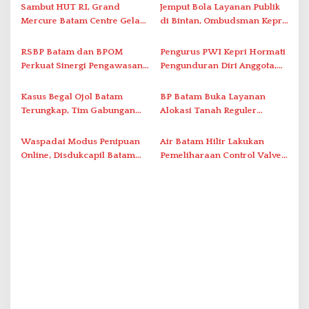
s
Sambut HUT RI, Grand
Jemput Bola Layanan Publik
i
Mercure Batam Centre Gelar
di Bintan, Ombudsman Kepri
Promo Kuliner ‘Flavours of
Serap Keluhan Bansos hingga
p
Nusantara’
Solar Nelayan
RSBP Batam dan BPOM
Pengurus PWI Kepri Hormati
o
Perkuat Sinergi Pengawasan
Pengunduran Diri Anggota,
s
Distribusi Obat dan
Segera Koordinasi
Pelayanan Kefarmasian
Administrasi ke Pusat
Kasus Begal Ojol Batam
BP Batam Buka Layanan
Terungkap, Tim Gabungan
Alokasi Tanah Reguler
Polda Kepri Bekuk Pelaku di
Berbasis Digital Melalui LMS
Simpang Dam
Waspadai Modus Penipuan
Air Batam Hilir Lakukan
Online, Disdukcapil Batam
Pemeliharaan Control Valve,
Tegaskan Aktivasi IKD Wajib
Ini Daftar Area Terdampak
Tatap Muka