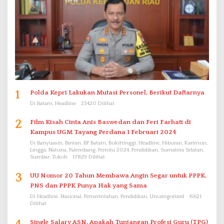
1
Polda Kepri Lakukan Mutasi Personel, Berikut Daftarnya
Di Batam, Headline
23420 Dilihat
2
Film Kisah Cinta Anis Baswedan dan Feri Farhati di
Kampus UGM Tayang Perdana 1 Februari 2024
Di Banyuasin, Bintan, BP Batam, Bukittinggi, Headline, Hiburan, Karimun,
Lingga, Natuna, Palembang, Pemilu 2024, Pendidikan, Sumatera Selatan,
Sumbar, Tokoh
17829 Dilihat
3
UU Nomor 20 Tahun Membawa Angin Segar untuk PPPK.
PNS dan PPPK Punya Hak yang Sama
Di Headline, Nasional, Pemerintahan, Pendidikan, Uncategorized
15621
Dilihat
Single Salary ASN, Apakah Tunjangan Profesi Guru (TPG)