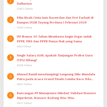
1
Daftarnya
23420 Dilihat
Film Kisah Cinta Anis Baswedan dan Feri Farhati di
2
Kampus UGM Tayang Perdana 1 Februari 2024
17829 Dilihat
UU Nomor 20 Tahun Membawa Angin Segar untuk
3
PPPK. PNS dan PPPK Punya Hak yang Sama
15621 Dilihat
Single Salary ASN, Apakah Tunjangan Profesi Guru
4
(TPG) Hilang?
15398 Dilihat
Ahmad Kamil mendampingi Langsung Dike Mandala
5
Putra pada Acara Grand Finalis Lomba Baca Teks
Proklamasi Mirip Bung Karno di Bali
14520 Dilihat
Rancangan PP Manajemen Dikebut, Validasi Honorer
6
Diperketat, Honorer Bodong Was-Was
14107 Dilihat