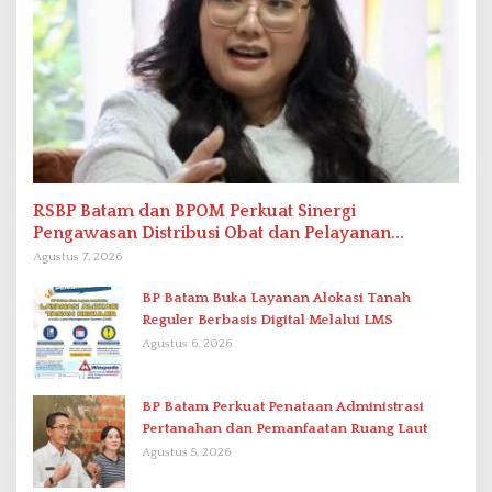
RSBP Batam dan BPOM Perkuat Sinergi
Pengawasan Distribusi Obat dan Pelayanan
Kefarmasian
Agustus 7, 2026
BP Batam Buka Layanan Alokasi Tanah
Reguler Berbasis Digital Melalui LMS
Agustus 6, 2026
BP Batam Perkuat Penataan Administrasi
Pertanahan dan Pemanfaatan Ruang Laut
Agustus 5, 2026