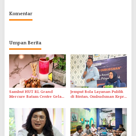
Komentar
Umpan Berita
Sambut HUT RI, Grand
Jemput Bola Layanan Publik
Mercure Batam Centre Gelar
di Bintan, Ombudsman Kepri
Promo Kuliner ‘Flavours of
Serap Keluhan Bansos hingga
Nusantara’
Solar Nelayan