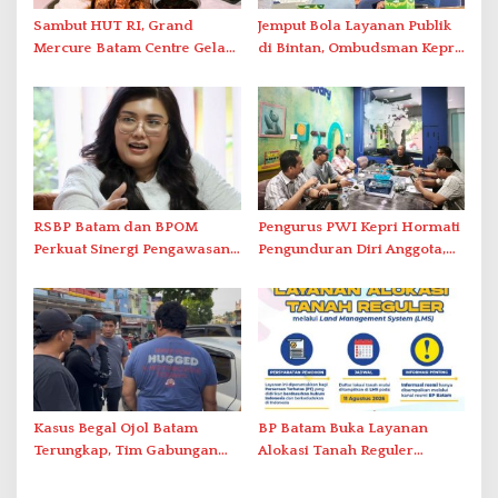
Sambut HUT RI, Grand
Jemput Bola Layanan Publik
Mercure Batam Centre Gelar
di Bintan, Ombudsman Kepri
Promo Kuliner ‘Flavours of
Serap Keluhan Bansos hingga
Nusantara’
Solar Nelayan
RSBP Batam dan BPOM
Pengurus PWI Kepri Hormati
Perkuat Sinergi Pengawasan
Pengunduran Diri Anggota,
Distribusi Obat dan
Segera Koordinasi
Pelayanan Kefarmasian
Administrasi ke Pusat
Kasus Begal Ojol Batam
BP Batam Buka Layanan
Terungkap, Tim Gabungan
Alokasi Tanah Reguler
Polda Kepri Bekuk Pelaku di
Berbasis Digital Melalui LMS
Simpang Dam