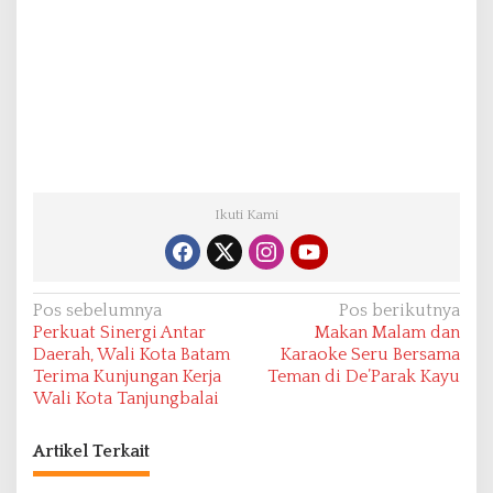
Ikuti Kami
N
Pos sebelumnya
Pos berikutnya
Perkuat Sinergi Antar
Makan Malam dan
a
Daerah, Wali Kota Batam
Karaoke Seru Bersama
v
Terima Kunjungan Kerja
Teman di De’Parak Kayu
Wali Kota Tanjungbalai
i
g
Artikel Terkait
a