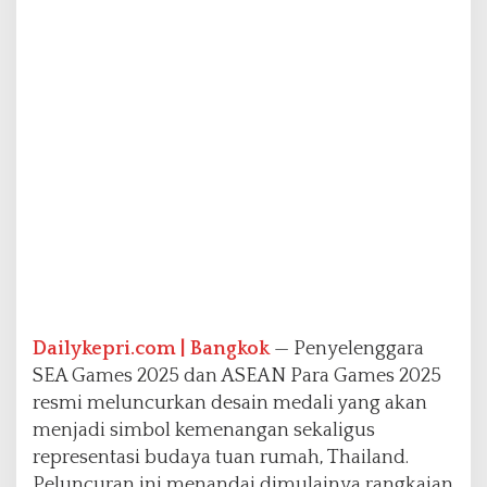
2
0
2
5
R
e
s
m
i
D
i
l
u
n
c
u
Dailykepri.com | Bangkok
— Penyelenggara
r
k
SEA Games 2025 dan ASEAN Para Games 2025
a
resmi meluncurkan desain medali yang akan
n
menjadi simbol kemenangan sekaligus
,
representasi budaya tuan rumah, Thailand.
U
s
Peluncuran ini menandai dimulainya rangkaian