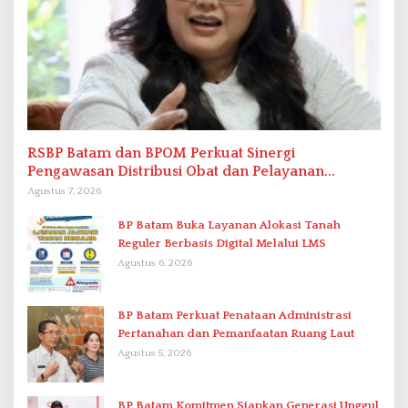
RSBP Batam dan BPOM Perkuat Sinergi
Pengawasan Distribusi Obat dan Pelayanan
Kefarmasian
Agustus 7, 2026
BP Batam Buka Layanan Alokasi Tanah
Reguler Berbasis Digital Melalui LMS
Agustus 6, 2026
BP Batam Perkuat Penataan Administrasi
Pertanahan dan Pemanfaatan Ruang Laut
Agustus 5, 2026
BP Batam Komitmen Siapkan Generasi Unggul