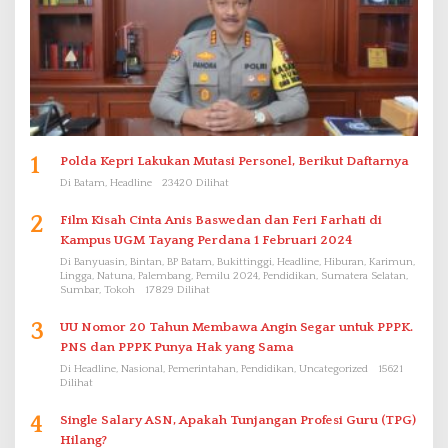
1
Polda Kepri Lakukan Mutasi Personel, Berikut Daftarnya
Di Batam, Headline
23420 Dilihat
2
Film Kisah Cinta Anis Baswedan dan Feri Farhati di
Kampus UGM Tayang Perdana 1 Februari 2024
Di Banyuasin, Bintan, BP Batam, Bukittinggi, Headline, Hiburan, Karimun,
Lingga, Natuna, Palembang, Pemilu 2024, Pendidikan, Sumatera Selatan,
Sumbar, Tokoh
17829 Dilihat
3
UU Nomor 20 Tahun Membawa Angin Segar untuk PPPK.
PNS dan PPPK Punya Hak yang Sama
Di Headline, Nasional, Pemerintahan, Pendidikan, Uncategorized
15621
Dilihat
4
Single Salary ASN, Apakah Tunjangan Profesi Guru (TPG)
Hilang?