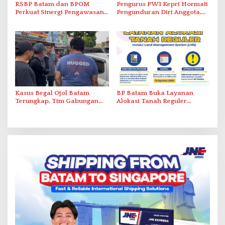
RSBP Batam dan BPOM
Pengurus PWI Kepri Hormati
Perkuat Sinergi Pengawasan
Pengunduran Diri Anggota,
Distribusi Obat dan
Segera Koordinasi
Pelayanan Kefarmasian
Administrasi ke Pusat
Kasus Begal Ojol Batam
BP Batam Buka Layanan
Terungkap, Tim Gabungan
Alokasi Tanah Reguler
Polda Kepri Bekuk Pelaku di
Berbasis Digital Melalui LMS
Simpang Dam