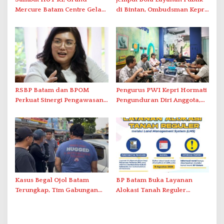
Mercure Batam Centre Gelar
di Bintan, Ombudsman Kepri
Promo Kuliner ‘Flavours of
Serap Keluhan Bansos hingga
Nusantara’
Solar Nelayan
RSBP Batam dan BPOM
Pengurus PWI Kepri Hormati
Perkuat Sinergi Pengawasan
Pengunduran Diri Anggota,
Distribusi Obat dan
Segera Koordinasi
Pelayanan Kefarmasian
Administrasi ke Pusat
Kasus Begal Ojol Batam
BP Batam Buka Layanan
Terungkap, Tim Gabungan
Alokasi Tanah Reguler
Polda Kepri Bekuk Pelaku di
Berbasis Digital Melalui LMS
Simpang Dam