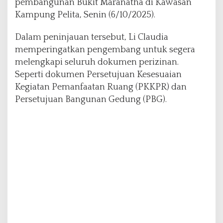
pembangunan Bukit Maranatha di Kawasan
a
Kampung Pelita, Senin (6/10/2025).
m
P
Dalam peninjauan tersebut, Li Claudia
a
t
memperingatkan pengembang untuk segera
u
melengkapi seluruh dokumen perizinan.
h
Seperti dokumen Persetujuan Kesesuaian
i
Kegiatan Pemanfaatan Ruang (PKKPR) dan
A
t
Persetujuan Bangunan Gedung (PBG).
u
r
a
n