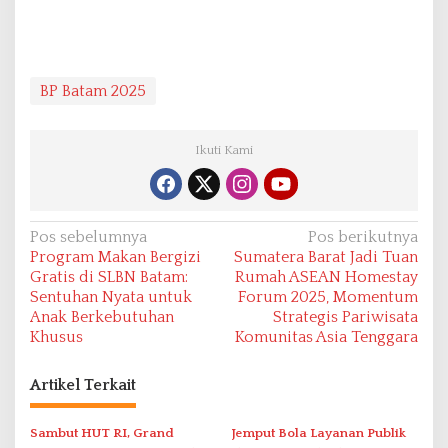
BP Batam 2025
Ikuti Kami
N
Pos sebelumnya
Pos berikutnya
Program Makan Bergizi
Sumatera Barat Jadi Tuan
a
Gratis di SLBN Batam:
Rumah ASEAN Homestay
v
Sentuhan Nyata untuk
Forum 2025, Momentum
Anak Berkebutuhan
Strategis Pariwisata
i
Khusus
Komunitas Asia Tenggara
g
a
Artikel Terkait
s
i
Sambut HUT RI, Grand
Jemput Bola Layanan Publik