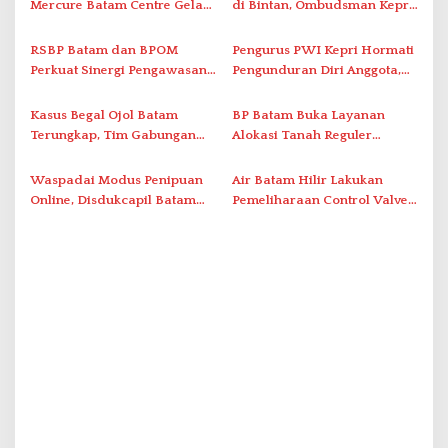
Mercure Batam Centre Gelar
di Bintan, Ombudsman Kepri
p
Promo Kuliner ‘Flavours of
Serap Keluhan Bansos hingga
o
Nusantara’
Solar Nelayan
RSBP Batam dan BPOM
Pengurus PWI Kepri Hormati
s
Perkuat Sinergi Pengawasan
Pengunduran Diri Anggota,
Distribusi Obat dan
Segera Koordinasi
Pelayanan Kefarmasian
Administrasi ke Pusat
Kasus Begal Ojol Batam
BP Batam Buka Layanan
Terungkap, Tim Gabungan
Alokasi Tanah Reguler
Polda Kepri Bekuk Pelaku di
Berbasis Digital Melalui LMS
Simpang Dam
Waspadai Modus Penipuan
Air Batam Hilir Lakukan
Online, Disdukcapil Batam
Pemeliharaan Control Valve,
Tegaskan Aktivasi IKD Wajib
Ini Daftar Area Terdampak
Tatap Muka