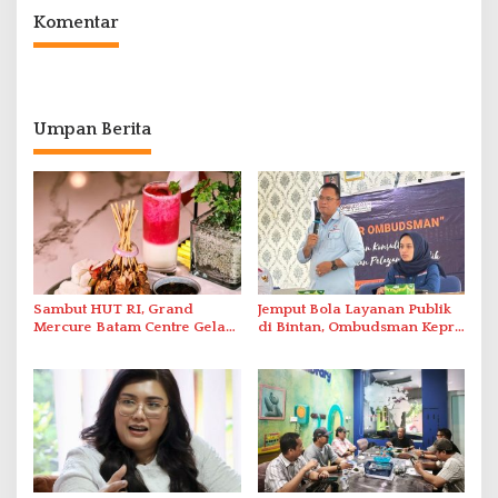
Komentar
Umpan Berita
Sambut HUT RI, Grand
Jemput Bola Layanan Publik
Mercure Batam Centre Gelar
di Bintan, Ombudsman Kepri
Promo Kuliner ‘Flavours of
Serap Keluhan Bansos hingga
Nusantara’
Solar Nelayan