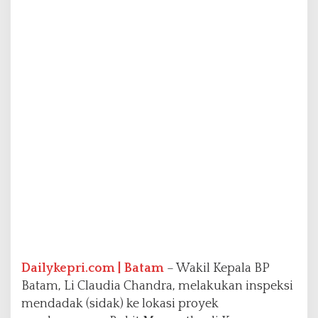
e
m
b
a
n
g
B
u
k
i
t
M
a
r
a
n
a
t
h
Dailykepri.com | Batam
– Wakil Kepala BP
a
Batam, Li Claudia Chandra, melakukan inspeksi
B
a
mendadak (sidak) ke lokasi proyek
t