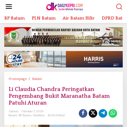
L
e
w
BP Batam
PLN Batam
Air Batam Hilir
DPRD Bata
a
t
i
k
e
k
o
n
t
e
n
Homepage
/
Batam
L
i
Li Claudia Chandra Peringatkan
C
Pengembang Bukit Maranatha Batam
l
a
Patuhi Aturan
u
Admin
Oktober 7, 2025
d
Batam
,
BP Batam
,
Headline
4206 Dilihat
i
a