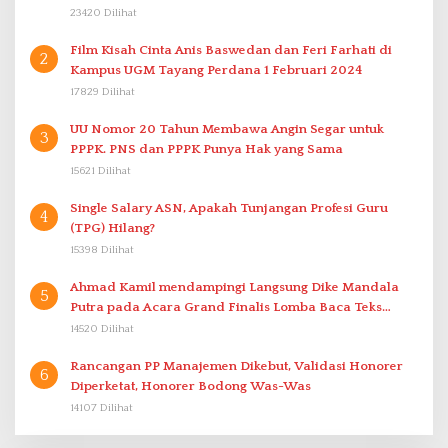
23420 Dilihat
Film Kisah Cinta Anis Baswedan dan Feri Farhati di
2
Kampus UGM Tayang Perdana 1 Februari 2024
17829 Dilihat
UU Nomor 20 Tahun Membawa Angin Segar untuk
3
PPPK. PNS dan PPPK Punya Hak yang Sama
15621 Dilihat
Single Salary ASN, Apakah Tunjangan Profesi Guru
4
(TPG) Hilang?
15398 Dilihat
Ahmad Kamil mendampingi Langsung Dike Mandala
5
Putra pada Acara Grand Finalis Lomba Baca Teks
Proklamasi Mirip Bung Karno di Bali
14520 Dilihat
Rancangan PP Manajemen Dikebut, Validasi Honorer
6
Diperketat, Honorer Bodong Was-Was
14107 Dilihat