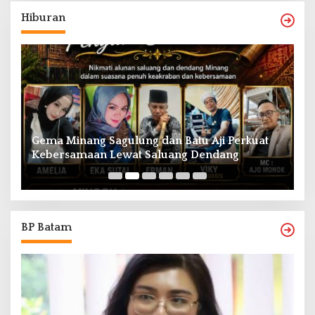
Hiburan
Gema Minang Sagulung dan Batu Aji Perkuat
A
Kebersamaan Lewat Saluang Dendang
H
BP Batam