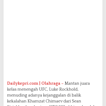
i
d
i
U
F
C
3
2
8
,
S
e
b
u
t
K
h
a
Dailykepri.com | Olahraga –
Mantan juara
m
kelas menengah UFC, Luke Rockhold,
z
menuding adanya kejanggalan di balik
a
t
kekalahan Khamzat Chimaev dari Sean
C