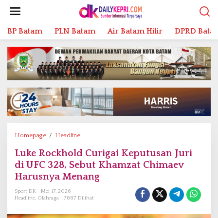
L
e
w
BP Batam
PLN Batam
Air Batam Hilir
DPRD Bata
a
t
i
k
e
k
o
n
t
e
n
Homepage
/
Headline
L
u
Luke Rockhold Curigai Keputusan Juri
k
di UFC 328, Sebut Khamzat Chimaev
e
R
Harusnya Menang
o
Sport DK
Mei 17, 2026
c
Headline
,
Olahraga
7887 Dilihat
k
h