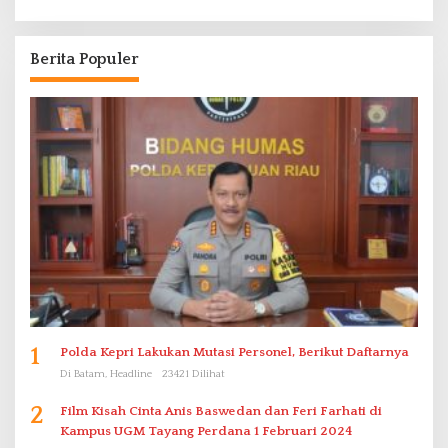
Berita Populer
1
Polda Kepri Lakukan Mutasi Personel, Berikut Daftarnya
Di Batam, Headline
23421 Dilihat
2
Film Kisah Cinta Anis Baswedan dan Feri Farhati di
Kampus UGM Tayang Perdana 1 Februari 2024