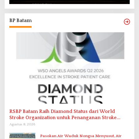
BP Batam
RSBP Batam Raih Diamond Status dari World
Stroke Organization untuk Penanganan Stroke
Berstandar Internasional
Agustus 8, 2026
Pasokan Air Waduk Nongsa Menyusut, Air