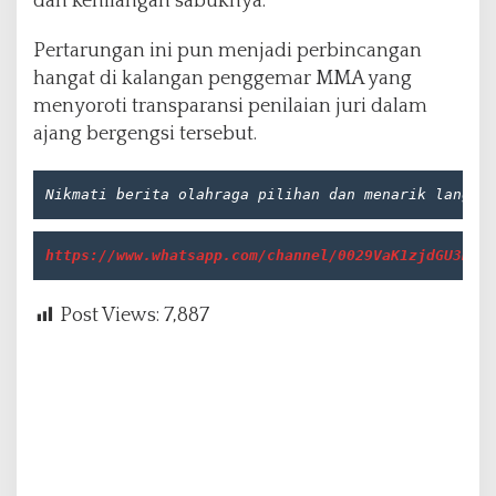
dan kehilangan sabuknya.
Pertarungan ini pun menjadi perbincangan
hangat di kalangan penggemar MMA yang
menyoroti transparansi penilaian juri dalam
ajang bergengsi tersebut.
Nikmati berita olahraga pilihan dan menarik 
langsu
https://www.whatsapp.com/channel/0029VaK1zjdGU3BNu
Post Views:
7,887