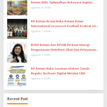
Batam Hilir Optimalkan Rekayasa Suplai
Antar-IPAM
Agustus 8, 2026
BP Batam Resmi Buka Batam Prime
International Grassroot Football Festival 2026
di Stadion Temenggung Abdul Jamal
Agustus 7, 2026
RSBP Batam dan BPOM Perkuat Sinergi
Pengawasan Distribusi Obat dan Pelayanan
Kefarmasian
Agustus 7, 2026
BP Batam Buka Layanan Alokasi Tanah
Reguler Berbasis Digital Melalui LMS
Agustus 6, 2026
Recent Post