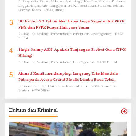
Di Banyuasin, Bintan, BP Batam, Bukittinggi, Headline, Hiburan, Karimun,
Lingga, Natuna, Palembang, Pemilu 2024, Pendidikan, Sumatera Selatan,
Sumbar, Tokoh
17833 Dilihat
3
UU Nomor 20 Tahun Membawa Angin Segar untuk PPPK.
PNS dan PPPK Punya Hak yang Sama
Di Headline, Nasional, Pemerintahan, Pendidikan, Uncategorized
15622
Dilihat
4
Single Salary ASN, Apakah Tunjangan Profesi Guru (TPG)
Hilang?
Di Headline, Nasional, Pemerintahan, Uncategorized
15400 Dilihat
5
Ahmad Kamil mendampingi Langsung Dike Mandala
Putra pada Acara Grand Finalis Lomba Baca Teks
Proklamasi Mirip Bung Karno di Bali
Di Daerah, Hiburan, Komunitas, Nasional, Pemilu 2024, Sumatera
Selatan
14526 Dilihat
Hukum dan Kriminal