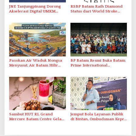
JNE Tanjungpinang Dorong
RSBP Batam Raih Diamond
Akselerasi Digital UMKM
Status dari World Stroke
Lewat AIM ASEAN Roadshow
Organization untuk
2026
Penanganan Stroke
Berstandar Internasional
Pasokan Air Waduk Nongsa
BP Batam Resmi Buka Batam
Menyusut, Air Batam Hilir
Prime International
Optimalkan Rekayasa Suplai
Grassroot Football Festival
Antar-IPAM
2026 di Stadion Temenggung
Abdul Jamal
Sambut HUT RI, Grand
Jemput Bola Layanan Publik
Mercure Batam Centre Gelar
di Bintan, Ombudsman Kepri
Promo Kuliner ‘Flavours of
Serap Keluhan Bansos hingga
Nusantara’
Solar Nelayan