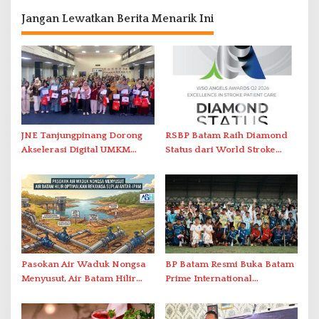
Jangan Lewatkan Berita Menarik Ini
JNE Tanjungpinang Dorong
RSBP Batam Raih Diamond
Akselerasi Digital UMKM
Status dari World Stroke
Lewat AIM ASEAN Roadshow
Organization untuk
2026
Penanganan Stroke
Berstandar Internasional
Pasokan Air Waduk Nongsa
BP Batam Resmi Buka Batam
Menyusut, Air Batam Hilir
Prime International
Optimalkan Rekayasa Suplai
Grassroot Football Festival
Antar-IPAM
2026 di Stadion Temenggung