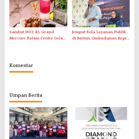
Abdul Jamal
Sambut HUT RI, Grand
Jemput Bola Layanan Publik
Mercure Batam Centre Gelar
di Bintan, Ombudsman Kepri
Promo Kuliner ‘Flavours of
Serap Keluhan Bansos hingga
Nusantara’
Solar Nelayan
Komentar
Umpan Berita