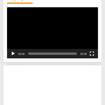
Pemutar
Video
00:00
02:35