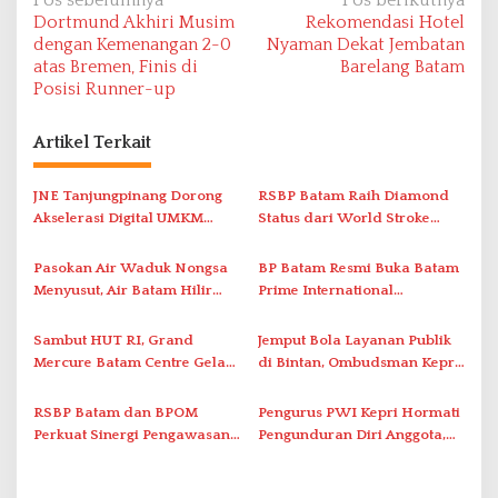
N
Pos sebelumnya
Pos berikutnya
Dortmund Akhiri Musim
Rekomendasi Hotel
a
dengan Kemenangan 2-0
Nyaman Dekat Jembatan
v
atas Bremen, Finis di
Barelang Batam
Posisi Runner-up
i
g
Artikel Terkait
a
s
JNE Tanjungpinang Dorong
RSBP Batam Raih Diamond
i
Akselerasi Digital UMKM
Status dari World Stroke
Lewat AIM ASEAN Roadshow
Organization untuk
p
2026
Penanganan Stroke
Pasokan Air Waduk Nongsa
BP Batam Resmi Buka Batam
o
Berstandar Internasional
Menyusut, Air Batam Hilir
Prime International
s
Optimalkan Rekayasa Suplai
Grassroot Football Festival
Antar-IPAM
2026 di Stadion Temenggung
Sambut HUT RI, Grand
Jemput Bola Layanan Publik
Abdul Jamal
Mercure Batam Centre Gelar
di Bintan, Ombudsman Kepri
Promo Kuliner ‘Flavours of
Serap Keluhan Bansos hingga
Nusantara’
Solar Nelayan
RSBP Batam dan BPOM
Pengurus PWI Kepri Hormati
Perkuat Sinergi Pengawasan
Pengunduran Diri Anggota,
Distribusi Obat dan
Segera Koordinasi
Pelayanan Kefarmasian
Administrasi ke Pusat