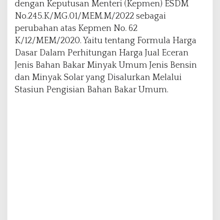
dengan Keputusan Menteri (Kepmen) ESDM
2
No.245.K/MG.01/MEM.M/2022 sebagai
4
,
perubahan atas Kepmen No. 62
B
K/12/MEM/2020. Yaitu tentang Formula Harga
e
Dasar Dalam Perhitungan Harga Jual Eceran
r
Jenis Bahan Bakar Minyak Umum Jenis Bensin
i
k
dan Minyak Solar yang Disalurkan Melalui
u
Stasiun Pengisian Bahan Bakar Umum.
t
D
a
f
t
a
r
n
y
a