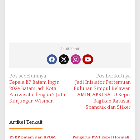
Ikuti Kami
N
Pos sebelumnya
Pos berikutnya
Kepala BP Batam Ingin
Jadi Inisiator Pertemuan
a
2024 Batam jadi Kota
Puluhan Simpul Relawan
v
Pariwisata dengan 2 Juta
AMIN, ABRI SATU Kepri
Kunjungan Wisman
Bagikan Ratusan
i
Spanduk dan Stiker
g
a
Artikel Terkait
s
i
RSBP Batam dan BPOM
Pengurus PWI Kepri Hormati