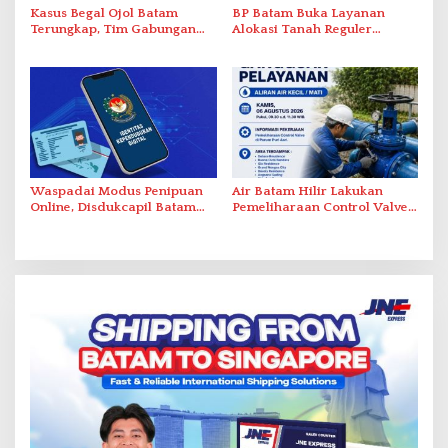
Kasus Begal Ojol Batam
BP Batam Buka Layanan
Terungkap, Tim Gabungan
Alokasi Tanah Reguler
Polda Kepri Bekuk Pelaku di
Berbasis Digital Melalui LMS
Simpang Dam
Waspadai Modus Penipuan
Air Batam Hilir Lakukan
Online, Disdukcapil Batam
Pemeliharaan Control Valve,
Tegaskan Aktivasi IKD Wajib
Ini Daftar Area Terdampak
Tatap Muka