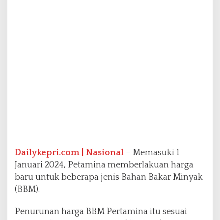
a
m
i
n
a
T
u
r
u
n
P
e
r
1
J
a
Dailykepri.com | Nasional
– Memasuki 1
n
Januari 2024, Petamina memberlakuan harga
u
baru untuk beberapa jenis Bahan Bakar Minyak
a
r
(BBM).
i
2
Penurunan harga BBM Pertamina itu sesuai
0