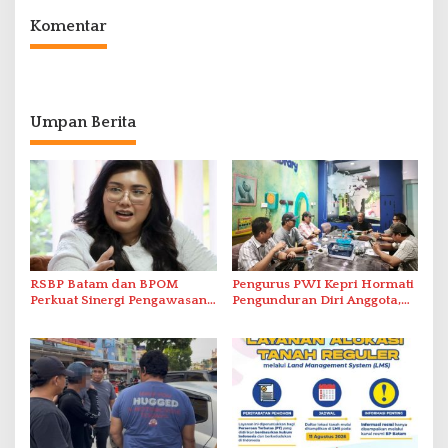
Komentar
Umpan Berita
RSBP Batam dan BPOM
Pengurus PWI Kepri Hormati
Perkuat Sinergi Pengawasan
Pengunduran Diri Anggota,
Distribusi Obat dan
Segera Koordinasi
Pelayanan Kefarmasian
Administrasi ke Pusat