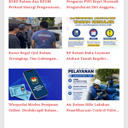
RSBP Batam dan BPOM
Pengurus PWI Kepri Hormati
Perkuat Sinergi Pengawasan
Pengunduran Diri Anggota,
Distribusi Obat dan
Segera Koordinasi
Pelayanan Kefarmasian
Administrasi ke Pusat
Kasus Begal Ojol Batam
BP Batam Buka Layanan
Terungkap, Tim Gabungan
Alokasi Tanah Reguler
Polda Kepri Bekuk Pelaku di
Berbasis Digital Melalui LMS
Simpang Dam
Waspadai Modus Penipuan
Air Batam Hilir Lakukan
Online, Disdukcapil Batam
Pemeliharaan Control Valve,
Tegaskan Aktivasi IKD Wajib
Ini Daftar Area Terdampak
Tatap Muka