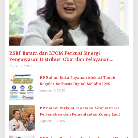
RSBP Batam dan BPOM Perkuat Sinergi
Pengawasan Distribusi Obat dan Pelayanan
Kefarmasian
Agustus 7, 2026
BP Batam Buka Layanan Alokasi Tanah
Reguler Berbasis Digital Melalui LMS
Agustus 6, 2026
BP Batam Perkuat Penataan Administrasi
Pertanahan dan Pemanfaatan Ruang Laut
Agustus 5, 2026