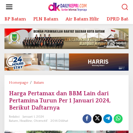
L
e
w
BP Batam
PLN Batam
Air Batam Hilir
DPRD Bata
a
t
i
k
e
k
o
n
t
e
n
Homepage
/
Batam
H
a
Harga Pertamax dan BBM Lain dari
r
Pertamina Turun Per 1 Januari 2024,
g
a
Berikut Daftarnya
P
Redaksi
Januari 1, 2024
e
Batam
,
Headline
,
Otomotif
2016 Dilihat
r
t