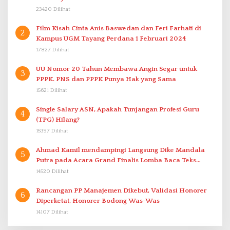
23420 Dilihat
Film Kisah Cinta Anis Baswedan dan Feri Farhati di
2
Kampus UGM Tayang Perdana 1 Februari 2024
17827 Dilihat
UU Nomor 20 Tahun Membawa Angin Segar untuk
3
PPPK. PNS dan PPPK Punya Hak yang Sama
15621 Dilihat
Single Salary ASN, Apakah Tunjangan Profesi Guru
4
(TPG) Hilang?
15397 Dilihat
Ahmad Kamil mendampingi Langsung Dike Mandala
5
Putra pada Acara Grand Finalis Lomba Baca Teks
Proklamasi Mirip Bung Karno di Bali
14520 Dilihat
Rancangan PP Manajemen Dikebut, Validasi Honorer
6
Diperketat, Honorer Bodong Was-Was
14107 Dilihat