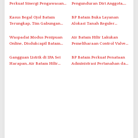
Perkuat Sinergi Pengawasan
Pengunduran Diri Anggota,
p
Distribusi Obat dan
Segera Koordinasi
o
Pelayanan Kefarmasian
Administrasi ke Pusat
Kasus Begal Ojol Batam
BP Batam Buka Layanan
s
Terungkap, Tim Gabungan
Alokasi Tanah Reguler
Polda Kepri Bekuk Pelaku di
Berbasis Digital Melalui LMS
Simpang Dam
Waspadai Modus Penipuan
Air Batam Hilir Lakukan
Online, Disdukcapil Batam
Pemeliharaan Control Valve,
Tegaskan Aktivasi IKD Wajib
Ini Daftar Area Terdampak
Tatap Muka
Gangguan Listrik di IPA Sei
BP Batam Perkuat Penataan
Harapan, Air Batam Hilir
Administrasi Pertanahan dan
Percepat Normalisasi
Pemanfaatan Ruang Laut
Pasokan Air