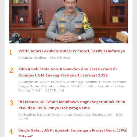
1
Polda Kepri Lakukan Mutasi Personel, Berikut Daftarnya
Di Batam, Headline
23420 Dilihat
2
Film Kisah Cinta Anis Baswedan dan Feri Farhati di
Kampus UGM Tayang Perdana 1 Februari 2024
Di Banyuasin, Bintan, BP Batam, Bukittinggi, Headline, Hiburan, Karimun,
Lingga, Natuna, Palembang, Pemilu 2024, Pendidikan, Sumatera Selatan,
Sumbar, Tokoh
17827 Dilihat
3
UU Nomor 20 Tahun Membawa Angin Segar untuk PPPK.
PNS dan PPPK Punya Hak yang Sama
Di Headline, Nasional, Pemerintahan, Pendidikan, Uncategorized
15621
Dilihat
4
Single Salary ASN, Apakah Tunjangan Profesi Guru (TPG)
Hilang?