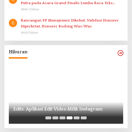
Putra pada Acara Grand Finalis Lomba Baca Teks
Proklamasi Mirip Bung Karno di Bali
14540 Dilihat
Rancangan PP Manajemen Dikebut, Validasi Honorer
6
Diperketat, Honorer Bodong Was-Was
14116 Dilihat
Hiburan
P
Edits: Aplikasi Edit Video Milik Instagram
B