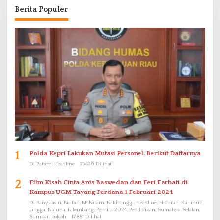
Berita Populer
1
Polda Kepri Lakukan Mutasi Personel, Berikut Daftarnya
Di Batam, Headline
23428 Dilihat
2
Film Kisah Cinta Anis Baswedan dan Feri Farhati di
Kampus UGM Tayang Perdana 1 Februari 2024
Di Banyuasin, Bintan, BP Batam, Bukittinggi, Headline, Hiburan, Karimun,
Lingga, Natuna, Palembang, Pemilu 2024, Pendidikan, Sumatera Selatan,
Sumbar, Tokoh
17851 Dilihat