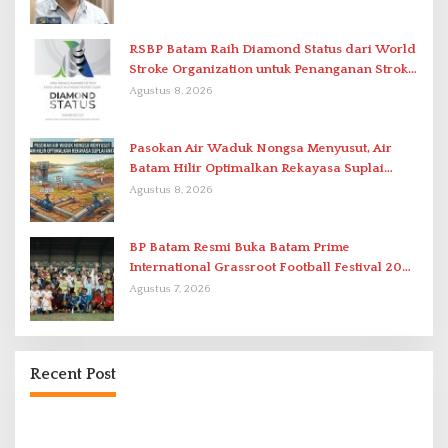
RSBP Batam Raih Diamond Status dari World
Stroke Organization untuk Penanganan Stroke
Berstandar Internasional
Agustus 8, 2026
Pasokan Air Waduk Nongsa Menyusut, Air
Batam Hilir Optimalkan Rekayasa Suplai
Antar-IPAM
Agustus 8, 2026
BP Batam Resmi Buka Batam Prime
International Grassroot Football Festival 2026
di Stadion Temenggung Abdul Jamal
Agustus 7, 2026
Recent Post