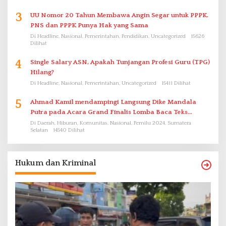
3
UU Nomor 20 Tahun Membawa Angin Segar untuk PPPK.
PNS dan PPPK Punya Hak yang Sama
Di Headline, Nasional, Pemerintahan, Pendidikan, Uncategorized
15626
Dilihat
4
Single Salary ASN, Apakah Tunjangan Profesi Guru (TPG)
Hilang?
Di Headline, Nasional, Pemerintahan, Uncategorized
15411 Dilihat
5
Ahmad Kamil mendampingi Langsung Dike Mandala
Putra pada Acara Grand Finalis Lomba Baca Teks
Proklamasi Mirip Bung Karno di Bali
Di Daerah, Hiburan, Komunitas, Nasional, Pemilu 2024, Sumatera
Selatan
14540 Dilihat
Hukum dan Kriminal