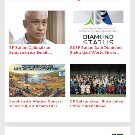
Sinergi Pembangunan dalam
Hilir Imbau Pelanggan Hemat
Pawai Pembangunan
Air
BP Batam Optimalkan
RSBP Batam Raih Diamond
Pelayanan Air Bersih,
Status dari World Stroke
Masyarakat Diimbau
Organization untuk
Gunakan Air Secara Bijak
Penanganan Stroke
Berstandar Internasional
Pasokan Air Waduk Nongsa
BP Batam Resmi Buka Batam
Menyusut, Air Batam Hilir
Prime International
Optimalkan Rekayasa Suplai
Grassroot Football Festival
Antar-IPAM
2026 di Stadion Temenggung
Abdul Jamal