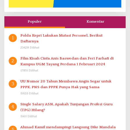
Populer
Komentar
Polda Kepri Lakukan Mutasi Personel, Berikut
1
Daftarnya
23428 Dilihat
Film Kisah Cinta Anis Baswedan dan Feri Farhati di
2
Kampus UGM Tayang Perdana 1 Februari 2024
17851 Dilihat
UU Nomor 20 Tahun Membawa Angin Segar untuk
3
PPPK. PNS dan PPPK Punya Hak yang Sama
15626 Dilihat
Single Salary ASN, Apakah Tunjangan Profesi Guru
4
(TPG) Hilang?
15411 Dilihat
Ahmad Kamil mendampingi Langsung Dike Mandala
5