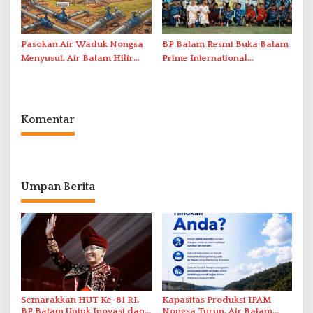
Pasokan Air Waduk Nongsa
BP Batam Resmi Buka Batam
Menyusut, Air Batam Hilir
Prime International
Optimalkan Rekayasa Suplai
Grassroot Football Festival
Antar-IPAM
2026 di Stadion Temenggung
Abdul Jamal
Komentar
Umpan Berita
Semarakkan HUT Ke-81 RI,
Kapasitas Produksi IPAM
BP Batam Unjuk Inovasi dan
Nongsa Turun, Air Batam