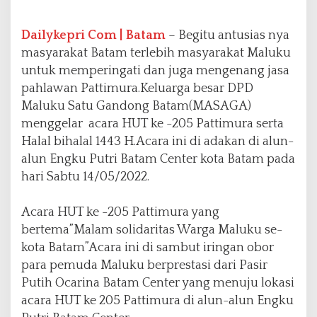
A
R
A
Dailykepri Com | Batam
– Begitu antusias nya
N
masyarakat Batam terlebih masyarakat Maluku
E
untuk memperingati dan juga mengenang jasa
N
pahlawan Pattimura.Keluarga besar DPD
G
K
Maluku Satu Gandong Batam(MASAGA)
U
menggelar acara HUT ke -205 Pattimura serta
P
Halal bihalal 1443 H.Acara ini di adakan di alun-
U
alun Engku Putri Batam Center kota Batam pada
T
R
hari Sabtu 14/05/2022.
I
B
Acara HUT ke -205 Pattimura yang
A
bertema”Malam solidaritas Warga Maluku se-
T
A
kota Batam”Acara ini di sambut iringan obor
M
para pemuda Maluku berprestasi dari Pasir
C
Putih Ocarina Batam Center yang menuju lokasi
E
acara HUT ke 205 Pattimura di alun-alun Engku
N
T