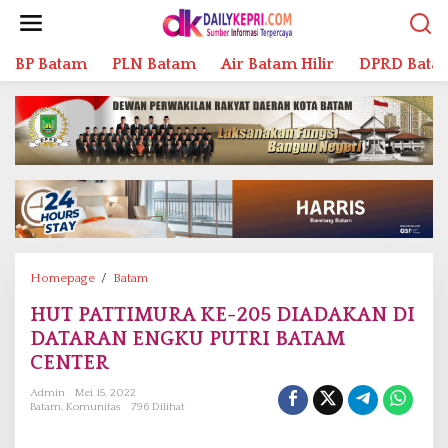
L
e
w
BP Batam
PLN Batam
Air Batam Hilir
DPRD Bata
a
t
i
k
e
k
o
n
t
e
n
Homepage
/
Batam
H
U
HUT PATTIMURA KE-205 DIADAKAN DI
T
DATARAN ENGKU PUTRI BATAM
P
A
CENTER
T
Admin
Mei 15, 2022
T
Batam
,
Komunitas
796 Dilihat
I
M