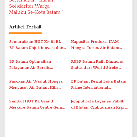
a
Bertemakan ” Malam
Solidaritas Warga
s
Maluku Se-Kota Batam ”
i
p
Artikel Terkait
o
s
Semarakkan HUT Ke-81 RI,
Kapasitas Produksi IPAM
BP Batam Unjuk Inovasi dan
Nongsa Turun, Air Batam
Sinergi Pembangunan dalam
Hilir Imbau Pelanggan Hemat
Pawai Pembangunan
Air
BP Batam Optimalkan
RSBP Batam Raih Diamond
Pelayanan Air Bersih,
Status dari World Stroke
Masyarakat Diimbau
Organization untuk
Gunakan Air Secara Bijak
Penanganan Stroke
Pasokan Air Waduk Nongsa
BP Batam Resmi Buka Batam
Berstandar Internasional
Menyusut, Air Batam Hilir
Prime International
Optimalkan Rekayasa Suplai
Grassroot Football Festival
Antar-IPAM
2026 di Stadion Temenggung
Sambut HUT RI, Grand
Jemput Bola Layanan Publik
Abdul Jamal
Mercure Batam Centre Gelar
di Bintan, Ombudsman Kepri
Promo Kuliner ‘Flavours of
Serap Keluhan Bansos hingga
Nusantara’
Solar Nelayan