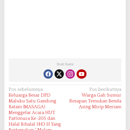
Ikuti Kami
N
Pos sebelumnya
Pos berikutnya
Keluarga Besar DPD
Warga Gali Sumur
a
Maluku Satu Gandong
Resapan Temukan Benda
v
Batam (MASAGA)
Asing Mirip Meriam
Menggelar Acara HUT
i
Pattimura Ke-205 dan
g
Halal Bihalal 1443 H Yang