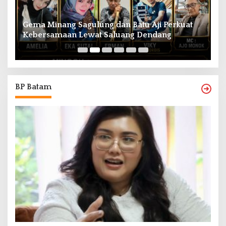
Gema Minang Sagulung dan Batu Aji Perkuat
A
Kebersamaan Lewat Saluang Dendang
H
BP Batam