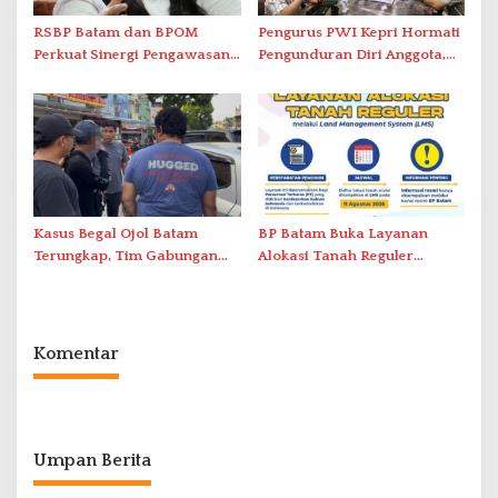
RSBP Batam dan BPOM
Pengurus PWI Kepri Hormati
Perkuat Sinergi Pengawasan
Pengunduran Diri Anggota,
Distribusi Obat dan
Segera Koordinasi
Pelayanan Kefarmasian
Administrasi ke Pusat
Kasus Begal Ojol Batam
BP Batam Buka Layanan
Terungkap, Tim Gabungan
Alokasi Tanah Reguler
Polda Kepri Bekuk Pelaku di
Berbasis Digital Melalui LMS
Simpang Dam
Komentar
Umpan Berita