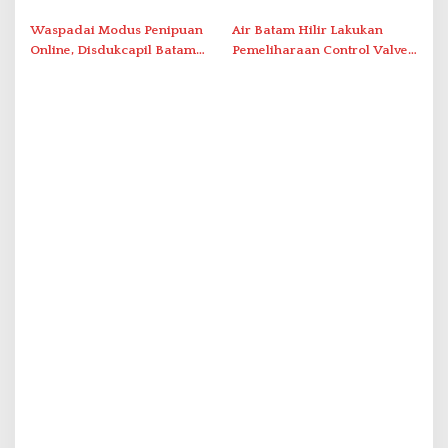
Polda Kepri Bekuk Pelaku di
Berbasis Digital Melalui LMS
Simpang Dam
Waspadai Modus Penipuan
Air Batam Hilir Lakukan
Online, Disdukcapil Batam
Pemeliharaan Control Valve,
Tegaskan Aktivasi IKD Wajib
Ini Daftar Area Terdampak
Tatap Muka