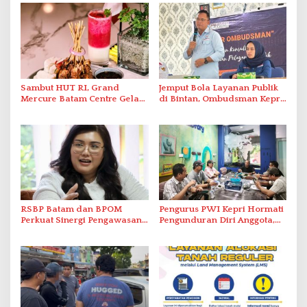
Sambut HUT RI, Grand
Jemput Bola Layanan Publik
Mercure Batam Centre Gelar
di Bintan, Ombudsman Kepri
Promo Kuliner ‘Flavours of
Serap Keluhan Bansos hingga
Nusantara’
Solar Nelayan
RSBP Batam dan BPOM
Pengurus PWI Kepri Hormati
Perkuat Sinergi Pengawasan
Pengunduran Diri Anggota,
Distribusi Obat dan
Segera Koordinasi
Pelayanan Kefarmasian
Administrasi ke Pusat