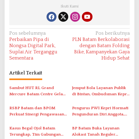
Ikuti Kami
N
Pos sebelumnya
Pos berikutnya
Perbaikan Pipa di
PLN Batam Berkolaborasi
a
Nongsa Digital Park,
dengan Batam Folding
v
Suplai Air Terganggu
Bike, Kampanyekan Gaya
Sementara
Hidup Sehat
i
g
Artikel Terkait
a
s
Sambut HUT RI, Grand
Jemput Bola Layanan Publik
i
Mercure Batam Centre Gelar
di Bintan, Ombudsman Kepri
Promo Kuliner ‘Flavours of
Serap Keluhan Bansos hingga
p
Nusantara’
Solar Nelayan
RSBP Batam dan BPOM
Pengurus PWI Kepri Hormati
o
Perkuat Sinergi Pengawasan
Pengunduran Diri Anggota,
s
Distribusi Obat dan
Segera Koordinasi
Pelayanan Kefarmasian
Administrasi ke Pusat
Kasus Begal Ojol Batam
BP Batam Buka Layanan
Terungkap, Tim Gabungan
Alokasi Tanah Reguler