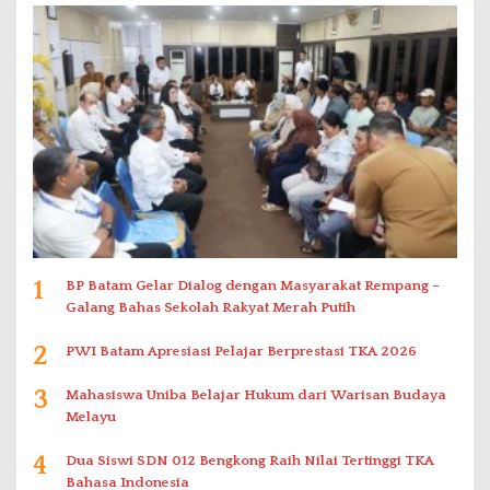
1
BP Batam Gelar Dialog dengan Masyarakat Rempang –
Galang Bahas Sekolah Rakyat Merah Putih
2
PWI Batam Apresiasi Pelajar Berprestasi TKA 2026
3
Mahasiswa Uniba Belajar Hukum dari Warisan Budaya
Melayu
4
Dua Siswi SDN 012 Bengkong Raih Nilai Tertinggi TKA
Bahasa Indonesia