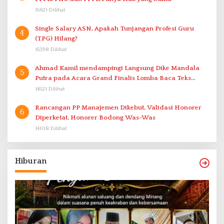
15621 Dilihat
Single Salary ASN, Apakah Tunjangan Profesi Guru
4
(TPG) Hilang?
15398 Dilihat
Ahmad Kamil mendampingi Langsung Dike Mandala
5
Putra pada Acara Grand Finalis Lomba Baca Teks
Proklamasi Mirip Bung Karno di Bali
14521 Dilihat
Rancangan PP Manajemen Dikebut, Validasi Honorer
6
Diperketat, Honorer Bodong Was-Was
14108 Dilihat
Hiburan