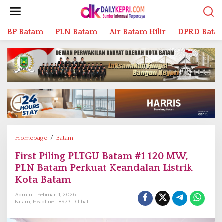
L
e
w
BP Batam
PLN Batam
Air Batam Hilir
DPRD Bata
a
t
i
k
e
k
o
n
t
e
n
Homepage
/
Batam
F
i
First Piling PLTGU Batam #1 120 MW,
r
PLN Batam Perkuat Keandalan Listrik
s
t
Kota Batam
P
Admin
Februari 1, 2026
i
Batam
,
Headline
8973 Dilihat
l
i