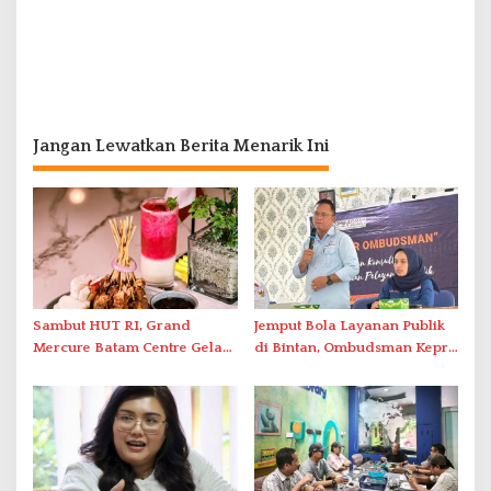
Jangan Lewatkan Berita Menarik Ini
Sambut HUT RI, Grand
Jemput Bola Layanan Publik
Mercure Batam Centre Gelar
di Bintan, Ombudsman Kepri
Promo Kuliner ‘Flavours of
Serap Keluhan Bansos hingga
Nusantara’
Solar Nelayan