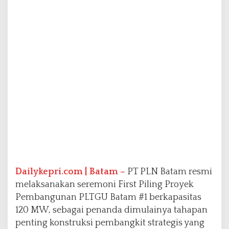
N
B
a
t
a
m
P
e
r
k
u
a
t
K
e
a
n
Dailykepri.com | Batam –
PT PLN Batam resmi
d
melaksanakan seremoni First Piling Proyek
a
l
Pembangunan PLTGU Batam #1 berkapasitas
a
120 MW, sebagai penanda dimulainya tahapan
n
penting konstruksi pembangkit strategis yang
L