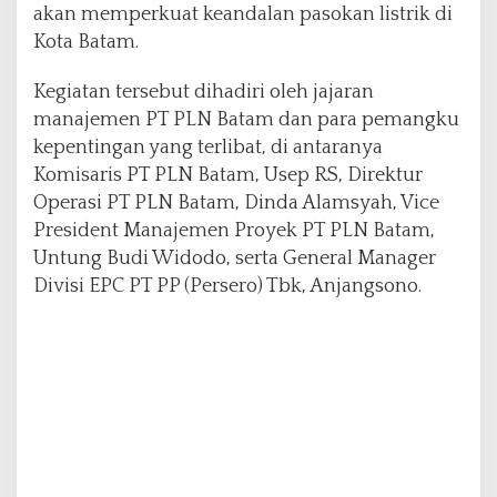
akan memperkuat keandalan pasokan listrik di
i
s
Kota Batam.
t
r
Kegiatan tersebut dihadiri oleh jajaran
i
manajemen PT PLN Batam dan para pemangku
k
kepentingan yang terlibat, di antaranya
K
o
Komisaris PT PLN Batam, Usep RS, Direktur
t
Operasi PT PLN Batam, Dinda Alamsyah, Vice
a
President Manajemen Proyek PT PLN Batam,
B
Untung Budi Widodo, serta General Manager
a
t
Divisi EPC PT PP (Persero) Tbk, Anjangsono.
a
m