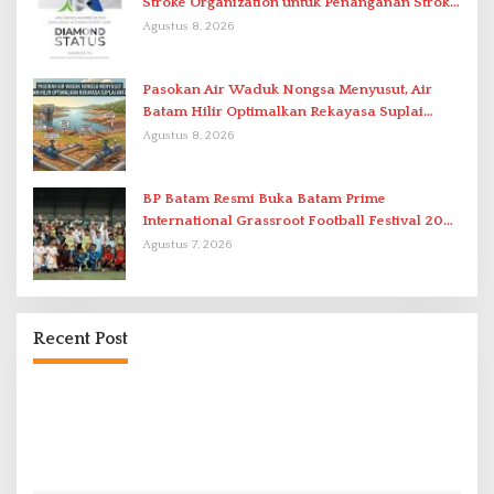
Stroke Organization untuk Penanganan Stroke
Berstandar Internasional
Agustus 8, 2026
Pasokan Air Waduk Nongsa Menyusut, Air
Batam Hilir Optimalkan Rekayasa Suplai
Antar-IPAM
Agustus 8, 2026
BP Batam Resmi Buka Batam Prime
International Grassroot Football Festival 2026
di Stadion Temenggung Abdul Jamal
Agustus 7, 2026
Recent Post