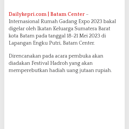
m
a
h
Dailykepri.com | Batam Center
–
G
Internasional Rumah Gadang Expo 2023 bakal
a
digelar oleh Ikatan Keluarga Sumatera Barat
d
kota Batam pada tanggal 18-21 Mei 2023 di
a
n
Lapangan Engku Putri, Batam Center.
g
E
Direncanakan pada acara pembuka akan
x
diadakan Festival Hadroh yang akan
p
memperebutkan hadiah uang jutaan rupiah.
o
2
0
2
3
A
k
a
n
M
e