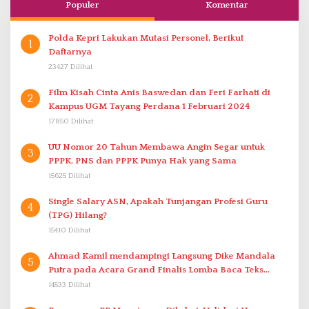
Populer
Komentar
Polda Kepri Lakukan Mutasi Personel, Berikut
1
Daftarnya
23427 Dilihat
Film Kisah Cinta Anis Baswedan dan Feri Farhati di
2
Kampus UGM Tayang Perdana 1 Februari 2024
17850 Dilihat
UU Nomor 20 Tahun Membawa Angin Segar untuk
3
PPPK. PNS dan PPPK Punya Hak yang Sama
15625 Dilihat
Single Salary ASN, Apakah Tunjangan Profesi Guru
4
(TPG) Hilang?
15410 Dilihat
Ahmad Kamil mendampingi Langsung Dike Mandala
5
Putra pada Acara Grand Finalis Lomba Baca Teks
Proklamasi Mirip Bung Karno di Bali
14533 Dilihat