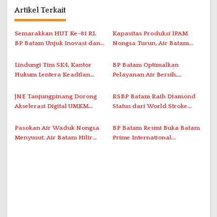
g
Artikel Terkait
a
s
Semarakkan HUT Ke-81 RI,
Kapasitas Produksi IPAM
i
BP Batam Unjuk Inovasi dan
Nongsa Turun, Air Batam
Sinergi Pembangunan dalam
Hilir Imbau Pelanggan Hemat
p
Pawai Pembangunan
Air
Lindungi Tim SK4, Kantor
BP Batam Optimalkan
o
Hukum Lentera Keadilan
Pelayanan Air Bersih,
s
Laporkan Dugaan
Masyarakat Diimbau
Perlawanan ke Petugas di
Gunakan Air Secara Bijak
JNE Tanjungpinang Dorong
RSBP Batam Raih Diamond
Bukik Batarah
Akselerasi Digital UMKM
Status dari World Stroke
Lewat AIM ASEAN Roadshow
Organization untuk
2026
Penanganan Stroke
Pasokan Air Waduk Nongsa
BP Batam Resmi Buka Batam
Berstandar Internasional
Menyusut, Air Batam Hilir
Prime International
Optimalkan Rekayasa Suplai
Grassroot Football Festival
Antar-IPAM
2026 di Stadion Temenggung
Abdul Jamal