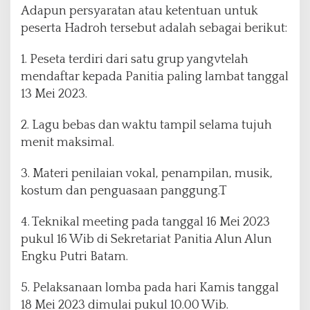
n
Adapun persyaratan atau ketentuan untuk
R
peserta Hadroh tersebut adalah sebagai berikut:
u
p
1. Peseta terdiri dari satu grup yangvtelah
i
a
mendaftar kepada Panitia paling lambat tanggal
h
13 Mei 2023.
2. Lagu bebas dan waktu tampil selama tujuh
menit maksimal.
3. Materi penilaian vokal, penampilan, musik,
kostum dan penguasaan panggung.T
4. Teknikal meeting pada tanggal 16 Mei 2023
pukul 16 Wib di Sekretariat Panitia Alun Alun
Engku Putri Batam.
5. Pelaksanaan lomba pada hari Kamis tanggal
18 Mei 2023 dimulai pukul 10.00 Wib.