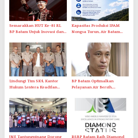
Semarakkan HUT Ke-81 RI,
Kapasitas Produksi IPAM
BP Batam Unjuk Inovasi dan
Nongsa Turun, Air Batam
Sinergi Pembangunan dalam
Hilir Imbau Pelanggan Hemat
Pawai Pembangunan
Air
Lindungi Tim SK4, Kantor
BP Batam Optimalkan
Hukum Lentera Keadilan
Pelayanan Air Bersih,
Laporkan Dugaan
Masyarakat Diimbau
Perlawanan ke Petugas di
Gunakan Air Secara Bijak
Bukik Batarah
JNE Tanjungpinang Dorong
RSBP Batam Raih Diamond