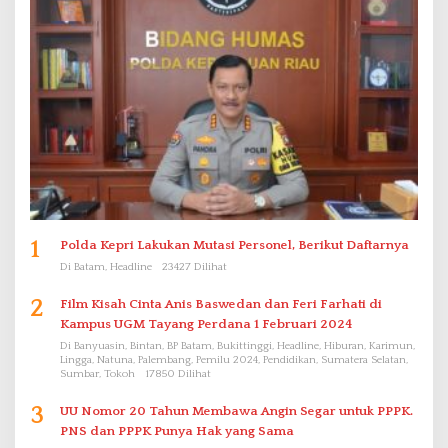
1
Polda Kepri Lakukan Mutasi Personel, Berikut Daftarnya
Di Batam, Headline
23427 Dilihat
2
Film Kisah Cinta Anis Baswedan dan Feri Farhati di
Kampus UGM Tayang Perdana 1 Februari 2024
Di Banyuasin, Bintan, BP Batam, Bukittinggi, Headline, Hiburan, Karimun,
Lingga, Natuna, Palembang, Pemilu 2024, Pendidikan, Sumatera Selatan,
Sumbar, Tokoh
17850 Dilihat
3
UU Nomor 20 Tahun Membawa Angin Segar untuk PPPK.
PNS dan PPPK Punya Hak yang Sama