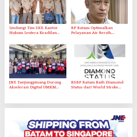
Lindungi Tim SK4, Kantor
BP Batam Optimalkan
Hukum Lentera Keadilan
Pelayanan Air Bersih,
Laporkan Dugaan
Masyarakat Diimbau
Perlawanan ke Petugas di
Gunakan Air Secara Bijak
Bukik Batarah
JNE Tanjungpinang Dorong
RSBP Batam Raih Diamond
Akselerasi Digital UMKM
Status dari World Stroke
Lewat AIM ASEAN Roadshow
Organization untuk
2026
Penanganan Stroke
Berstandar Internasional