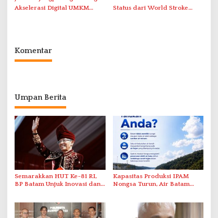
Akselerasi Digital UMKM
Status dari World Stroke
Lewat AIM ASEAN Roadshow
Organization untuk
2026
Penanganan Stroke
Berstandar Internasional
Komentar
Umpan Berita
Semarakkan HUT Ke-81 RI,
Kapasitas Produksi IPAM
BP Batam Unjuk Inovasi dan
Nongsa Turun, Air Batam
Sinergi Pembangunan dalam
Hilir Imbau Pelanggan Hemat
Pawai Pembangunan
Air