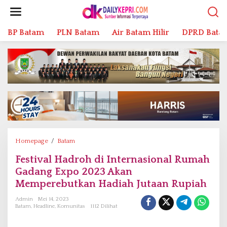
L
e
w
BP Batam
PLN Batam
Air Batam Hilir
DPRD Bata
a
t
i
k
e
k
o
n
t
e
n
Homepage
/
Batam
F
e
Festival Hadroh di Internasional Rumah
s
Gadang Expo 2023 Akan
t
i
Memperebutkan Hadiah Jutaan Rupiah
v
Admin
Mei 14, 2023
a
Batam
,
Headline
,
Komunitas
1112 Dilihat
l
H