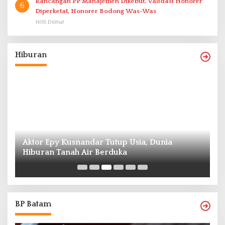
Rancangan PP Manajemen Dikebut, Validasi Honorer
6
Diperketat, Honorer Bodong Was-Was
14115 Dilihat
Hiburan
Aktor Epy Kusnandar Tutup Usia, Dunia
Hiburan Tanah Air Berduka
Ed
BP Batam