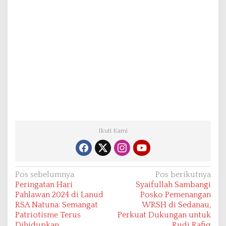
Ikuti Kami
N
Pos sebelumnya
Pos berikutnya
Peringatan Hari
Syaifullah Sambangi
a
Pahlawan 2024 di Lanud
Posko Pemenangan
v
RSA Natuna: Semangat
WRSH di Sedanau,
Patriotisme Terus
Perkuat Dukungan untuk
i
Dihidupkan
Rudi Rafiq