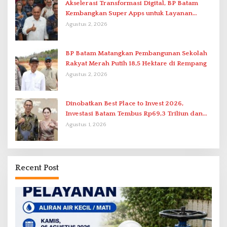
Akselerasi Transformasi Digital, BP Batam
Kembangkan Super Apps untuk Layanan
Terpadu
Agustus 2, 2026
BP Batam Matangkan Pembangunan Sekolah
Rakyat Merah Putih 18,5 Hektare di Rempang
Agustus 2, 2026
Dinobatkan Best Place to Invest 2026,
Investasi Batam Tembus Rp69,3 Triliun dan
Ekonomi Tumbuh 6,76 Persen
Agustus 1, 2026
Recent Post