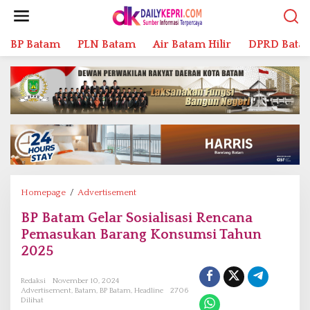
L
e
w
BP Batam
PLN Batam
Air Batam Hilir
DPRD Bata
a
t
i
k
e
k
o
n
t
e
n
Homepage
/
Advertisement
B
P
BP Batam Gelar Sosialisasi Rencana
B
Pemasukan Barang Konsumsi Tahun
a
t
2025
a
m
Redaksi
November 10, 2024
G
Advertisement
,
Batam
,
BP Batam
,
Headline
2706
Dilihat
e