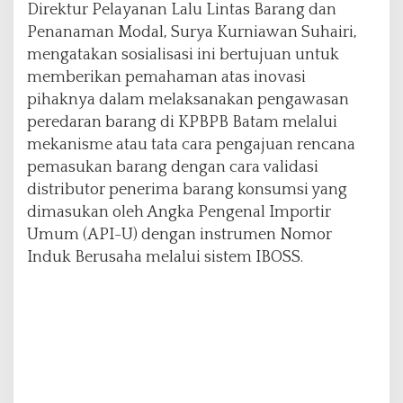
Direktur Pelayanan Lalu Lintas Barang dan
a
Penanaman Modal, Surya Kurniawan Suhairi,
h
u
mengatakan sosialisasi ini bertujuan untuk
n
memberikan pemahaman atas inovasi
2
pihaknya dalam melaksanakan pengawasan
0
peredaran barang di KPBPB Batam melalui
2
5
mekanisme atau tata cara pengajuan rencana
pemasukan barang dengan cara validasi
distributor penerima barang konsumsi yang
dimasukan oleh Angka Pengenal Importir
Umum (API-U) dengan instrumen Nomor
Induk Berusaha melalui sistem IBOSS.