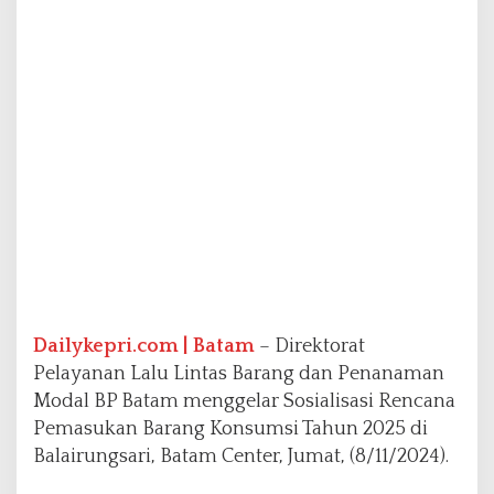
e
m
a
s
u
k
a
n
B
a
r
a
n
g
K
o
Dailykepri.com | Batam
– Direktorat
n
Pelayanan Lalu Lintas Barang dan Penanaman
s
Modal BP Batam menggelar Sosialisasi Rencana
u
m
Pemasukan Barang Konsumsi Tahun 2025 di
s
Balairungsari, Batam Center, Jumat, (8/11/2024).
i
T