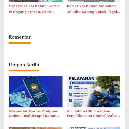
Operasi Cukai Batam: Garuk
Bea Cukai Batam Amankan
Pedagang Eceran, Aktor
32 Ribu Batang Rokok Ilegal
Intelektual Rokok Ilegal Tak
dalam Operasi Cukai
Tersentuh?
Komentar
Umpan Berita
Waspadai Modus Penipuan
Air Batam Hilir Lakukan
Online, Disdukcapil Batam
Pemeliharaan Control Valve,
Tegaskan Aktivasi IKD Wajib
Ini Daftar Area Terdampak
Tatap Muka