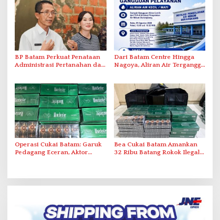
BP Batam Perkuat Penataan
Dari Batam Centre Hingga
Administrasi Pertanahan dan
Nagoya, Aliran Air Terganggu
Pemanfaatan Ruang Laut
Akibat Listrik Padam di IPA
Duriangkang
Operasi Cukai Batam: Garuk
Bea Cukai Batam Amankan
Pedagang Eceran, Aktor
32 Ribu Batang Rokok Ilegal
Intelektual Rokok Ilegal Tak
dalam Operasi Cukai
Tersentuh?