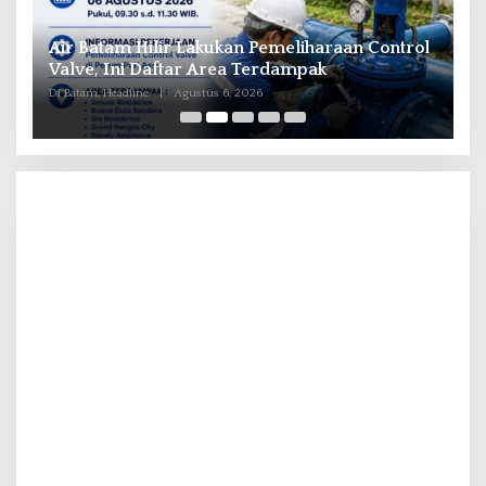
il
Air Batam Hilir Lakukan Pemeliharaan Control
B
ka
Valve, Ini Daftar Area Terdampak
P
Di Batam, Headline
|
Agustus 6, 2026
Di