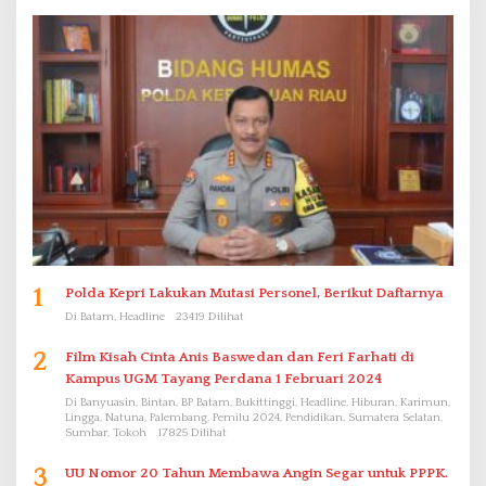
1
Polda Kepri Lakukan Mutasi Personel, Berikut Daftarnya
Di Batam, Headline
23419 Dilihat
2
Film Kisah Cinta Anis Baswedan dan Feri Farhati di
Kampus UGM Tayang Perdana 1 Februari 2024
Di Banyuasin, Bintan, BP Batam, Bukittinggi, Headline, Hiburan, Karimun,
Lingga, Natuna, Palembang, Pemilu 2024, Pendidikan, Sumatera Selatan,
Sumbar, Tokoh
17825 Dilihat
3
UU Nomor 20 Tahun Membawa Angin Segar untuk PPPK.