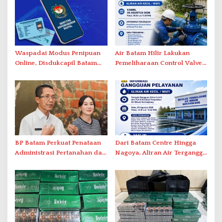
Waspadai Modus Penipuan
Air Batam Hilir Lakukan
Online, Disdukcapil Batam
Pemeliharaan Control Valve,
Tegaskan Aktivasi IKD Wajib
Ini Daftar Area Terdampak
Tatap Muka
BP Batam Perkuat Penataan
Dari Batam Centre Hingga
Administrasi Pertanahan dan
Nagoya, Aliran Air Terganggu
Pemanfaatan Ruang Laut
Akibat Listrik Padam di IPA
Duriangkang