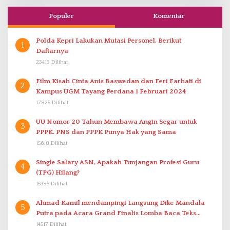
Populer
Komentar
Polda Kepri Lakukan Mutasi Personel, Berikut
1
Daftarnya
23419 Dilihat
Film Kisah Cinta Anis Baswedan dan Feri Farhati di
2
Kampus UGM Tayang Perdana 1 Februari 2024
17825 Dilihat
UU Nomor 20 Tahun Membawa Angin Segar untuk
3
PPPK. PNS dan PPPK Punya Hak yang Sama
15618 Dilihat
Single Salary ASN, Apakah Tunjangan Profesi Guru
4
(TPG) Hilang?
15395 Dilihat
Ahmad Kamil mendampingi Langsung Dike Mandala
5
Putra pada Acara Grand Finalis Lomba Baca Teks
Proklamasi Mirip Bung Karno di Bali
14517 Dilihat