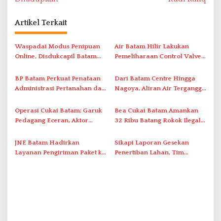
g
a
Artikel Terkait
s
i
Waspadai Modus Penipuan
Air Batam Hilir Lakukan
Online, Disdukcapil Batam
Pemeliharaan Control Valve,
p
Tegaskan Aktivasi IKD Wajib
Ini Daftar Area Terdampak
o
Tatap Muka
BP Batam Perkuat Penataan
Dari Batam Centre Hingga
s
Administrasi Pertanahan dan
Nagoya, Aliran Air Terganggu
Pemanfaatan Ruang Laut
Akibat Listrik Padam di IPA
Duriangkang
Operasi Cukai Batam: Garuk
Bea Cukai Batam Amankan
Pedagang Eceran, Aktor
32 Ribu Batang Rokok Ilegal
Intelektual Rokok Ilegal Tak
dalam Operasi Cukai
Tersentuh?
JNE Batam Hadirkan
Sikapi Laporan Gesekan
Layanan Pengiriman Paket ke
Penertiban Lahan, Tim
Singapura Mulai Rp100 Ribu
Hukum Terlapor Memenuhi
Undangan Klarifikasi Polresta
Bukittinggi