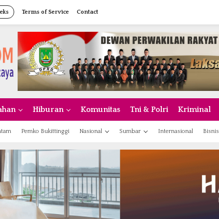
eks
Terms of Service
Contact
ahan
Hiburan
Komunitas
Tni & Polri
Kriminal
atam
Pemko Bukittinggi
Nasional
Sumbar
Internasional
Bisnis