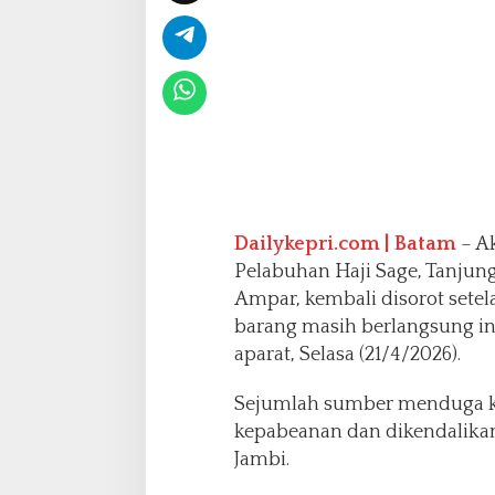
a
j
i
S
a
g
e
D
i
n
i
Dailykepri.com | Batam
– Ak
l
Pelabuhan Haji Sage, Tanju
a
Ampar, kembali disorot sete
i
L
barang masih berlangsung in
e
aparat, Selasa (21/4/2026).
m
a
Sejumlah sumber menduga ke
h
kepabeanan dan dikendalikan 
Jambi.