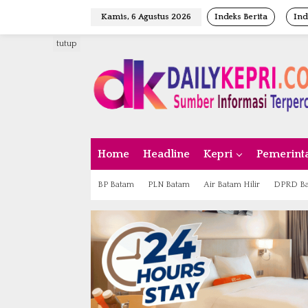
L
Kamis, 6 Agustus 2026
Indeks Berita
Ind
e
w
tutup
a
t
i
k
e
k
o
n
Home
Headline
Kepri
Pemerint
t
e
n
BP Batam
PLN Batam
Air Batam Hilir
DPRD B