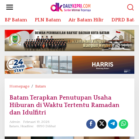
L
e
w
BP Batam
PLN Batam
Air Batam Hilir
DPRD Bata
a
t
i
k
e
k
o
n
t
e
n
Homepage
/
Batam
B
a
Batam Terapkan Penutupan Usaha
t
Hiburan di Waktu Tertentu Ramadan
a
m
dan Idulfitri
T
Admin
Februari 19, 2026
e
Batam
,
Headline
6990 Dilihat
r
a