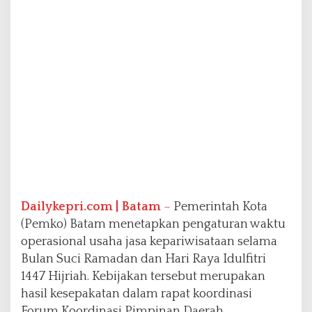
r
a
n
d
i
W
a
k
t
u
T
e
r
t
e
Dailykepri.com | Batam
–
Pemerintah Kota
n
(Pemko) Batam menetapkan pengaturan waktu
t
u
operasional usaha jasa kepariwisataan selama
R
Bulan Suci Ramadan dan Hari Raya Idulfitri
a
1447 Hijriah. Kebijakan tersebut merupakan
m
hasil kesepakatan dalam rapat koordinasi
a
d
Forum Koordinasi Pimpinan Daerah