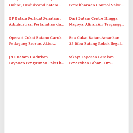
i
Online, Disdukcapil Batam
Pemeliharaan Control Valve,
Tegaskan Aktivasi IKD Wajib
Ini Daftar Area Terdampak
p
Tatap Muka
BP Batam Perkuat Penataan
Dari Batam Centre Hingga
o
Administrasi Pertanahan dan
Nagoya, Aliran Air Terganggu
s
Pemanfaatan Ruang Laut
Akibat Listrik Padam di IPA
Duriangkang
Operasi Cukai Batam: Garuk
Bea Cukai Batam Amankan
Pedagang Eceran, Aktor
32 Ribu Batang Rokok Ilegal
Intelektual Rokok Ilegal Tak
dalam Operasi Cukai
Tersentuh?
JNE Batam Hadirkan
Sikapi Laporan Gesekan
Layanan Pengiriman Paket ke
Penertiban Lahan, Tim
Singapura Mulai Rp100 Ribu
Hukum Terlapor Memenuhi
Undangan Klarifikasi Polresta
Bukittinggi