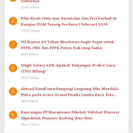
Daftarnya
23419 Dilihat
Film Kisah Cinta Anis Baswedan dan Feri Farhati di
2
Kampus UGM Tayang Perdana 1 Februari 2024
17822 Dilihat
UU Nomor 20 Tahun Membawa Angin Segar untuk
3
PPPK. PNS dan PPPK Punya Hak yang Sama
15617 Dilihat
Single Salary ASN, Apakah Tunjangan Profesi Guru
4
(TPG) Hilang?
15391 Dilihat
Ahmad Kamil mendampingi Langsung Dike Mandala
5
Putra pada Acara Grand Finalis Lomba Baca Teks
Proklamasi Mirip Bung Karno di Bali
14514 Dilihat
Rancangan PP Manajemen Dikebut, Validasi Honorer
6
Diperketat, Honorer Bodong Was-Was
14105 Dilihat