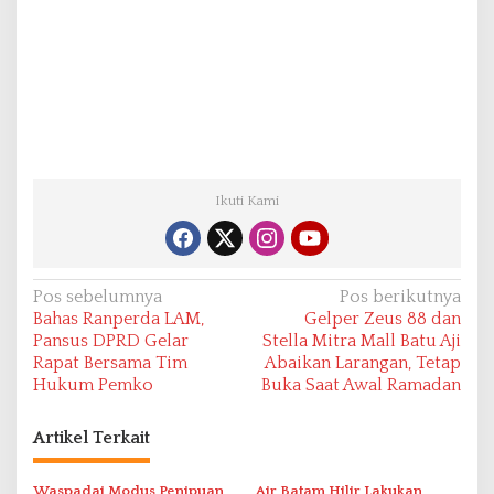
Ikuti Kami
N
Pos sebelumnya
Pos berikutnya
Bahas Ranperda LAM,
Gelper Zeus 88 dan
a
Pansus DPRD Gelar
Stella Mitra Mall Batu Aji
v
Rapat Bersama Tim
Abaikan Larangan, Tetap
Hukum Pemko
Buka Saat Awal Ramadan
i
g
Artikel Terkait
a
s
Waspadai Modus Penipuan
Air Batam Hilir Lakukan