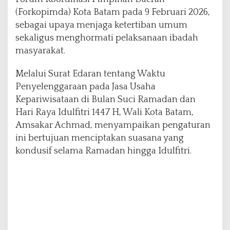
a
(Forkopimda) Kota Batam pada 9 Februari 2026,
n
sebagai upaya menjaga ketertiban umum
d
sekaligus menghormati pelaksanaan ibadah
a
n
masyarakat.
I
d
Melalui Surat Edaran tentang Waktu
u
Penyelenggaraan pada Jasa Usaha
l
Kepariwisataan di Bulan Suci Ramadan dan
f
i
Hari Raya Idulfitri 1447 H, Wali Kota Batam,
t
Amsakar Achmad, menyampaikan pengaturan
r
ini bertujuan menciptakan suasana yang
i
kondusif selama Ramadan hingga Idulfitri.