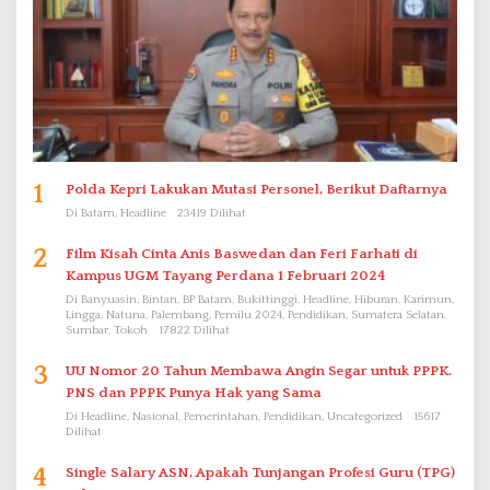
1
Polda Kepri Lakukan Mutasi Personel, Berikut Daftarnya
Di Batam, Headline
23419 Dilihat
2
Film Kisah Cinta Anis Baswedan dan Feri Farhati di
Kampus UGM Tayang Perdana 1 Februari 2024
Di Banyuasin, Bintan, BP Batam, Bukittinggi, Headline, Hiburan, Karimun,
Lingga, Natuna, Palembang, Pemilu 2024, Pendidikan, Sumatera Selatan,
Sumbar, Tokoh
17822 Dilihat
3
UU Nomor 20 Tahun Membawa Angin Segar untuk PPPK.
PNS dan PPPK Punya Hak yang Sama
Di Headline, Nasional, Pemerintahan, Pendidikan, Uncategorized
15617
Dilihat
4
Single Salary ASN, Apakah Tunjangan Profesi Guru (TPG)