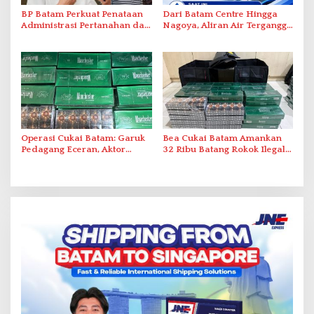
BP Batam Perkuat Penataan
Dari Batam Centre Hingga
Administrasi Pertanahan dan
Nagoya, Aliran Air Terganggu
Pemanfaatan Ruang Laut
Akibat Listrik Padam di IPA
Duriangkang
Operasi Cukai Batam: Garuk
Bea Cukai Batam Amankan
Pedagang Eceran, Aktor
32 Ribu Batang Rokok Ilegal
Intelektual Rokok Ilegal Tak
dalam Operasi Cukai
Tersentuh?