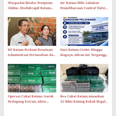
Waspadai Modus Penipuan
Air Batam Hilir Lakukan
Online, Disdukcapil Batam
Pemeliharaan Control Valve,
Tegaskan Aktivasi IKD Wajib
Ini Daftar Area Terdampak
Tatap Muka
BP Batam Perkuat Penataan
Dari Batam Centre Hingga
Administrasi Pertanahan dan
Nagoya, Aliran Air Terganggu
Pemanfaatan Ruang Laut
Akibat Listrik Padam di IPA
Duriangkang
Operasi Cukai Batam: Garuk
Bea Cukai Batam Amankan
Pedagang Eceran, Aktor
32 Ribu Batang Rokok Ilegal
Intelektual Rokok Ilegal Tak
dalam Operasi Cukai
Tersentuh?