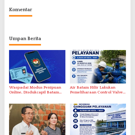
Komentar
Umpan Berita
Waspadai Modus Penipuan
Air Batam Hilir Lakukan
Online, Disdukcapil Batam
Pemeliharaan Control Valve,
Tegaskan Aktivasi IKD Wajib
Ini Daftar Area Terdampak
Tatap Muka