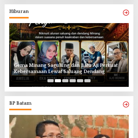
Hiburan
Gema Minang Sagulung dan Batu Aji Perkuat
A
Kebersamaan Lewat Saluang Dendang
H
BP Batam