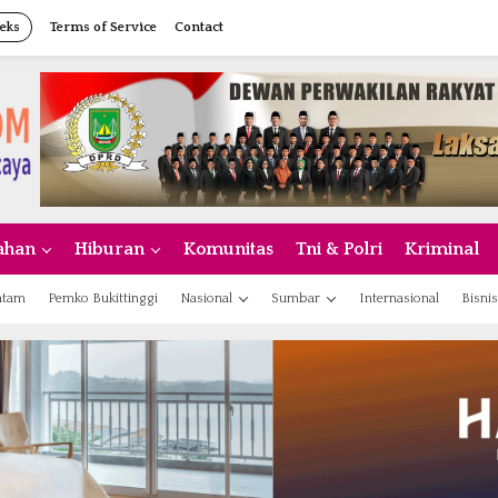
eks
Terms of Service
Contact
ahan
Hiburan
Komunitas
Tni & Polri
Kriminal
atam
Pemko Bukittinggi
Nasional
Sumbar
Internasional
Bisnis