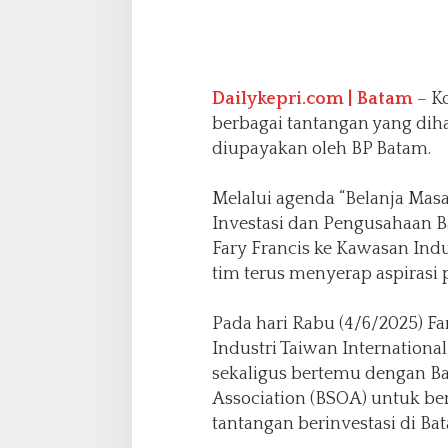
B
P
B
a
t
Dailykepri.com | Batam
– K
a
berbagai tantangan yang dih
m
diupayakan oleh BP Batam.
T
e
r
Melalui agenda “Belanja Mas
u
Investasi dan Pengusahaan 
s
Fary Francis ke Kawasan Indu
S
e
tim terus menyerap aspirasi 
r
a
Pada hari Rabu (4/6/2025) F
p
Industri Taiwan Internationa
A
s
sekaligus bertemu dengan B
p
Association (BSOA) untuk ber
i
tantangan berinvestasi di Ba
r