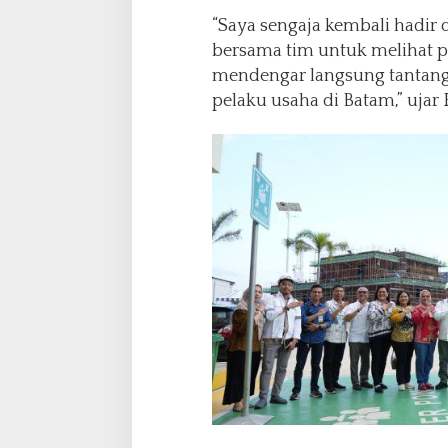
a
s
“Saya sengaja kembali hadir 
i
bersama tim untuk melihat p
P
mendengar langsung tantang
e
pelaku usaha di Batam,” ujar 
l
a
k
u
U
s
a
h
a
d
i
B
a
t
a
m