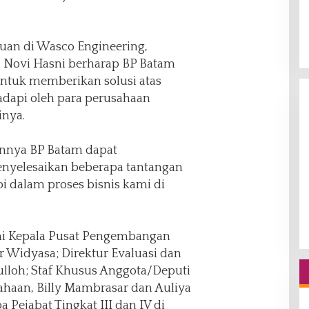
uan di Wasco Engineering,
 Novi Hasni berharap BP Batam
tuk memberikan solusi atas
adapi oleh para perusahaan
inya.
annya BP Batam dapat
enyelesaikan beberapa tantangan
i dalam proses bisnis kami di
ini Kepala Pusat Pengembangan
r Widyasa; Direktur Evaluasi dan
lulloh; Staf Khusus Anggota/Deputi
ahaan, Billy Mambrasar dan Auliya
 Pejabat Tingkat III dan IV di