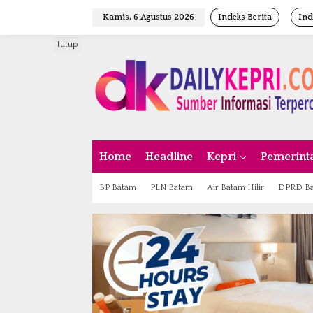
L
Kamis, 6 Agustus 2026
Indeks Berita
Ind
e
w
tutup
a
t
i
k
e
k
o
n
Home
Headline
Kepri
Pemerint
t
e
n
BP Batam
PLN Batam
Air Batam Hilir
DPRD B