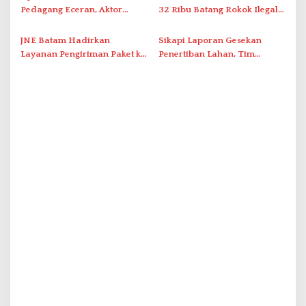
Pedagang Eceran, Aktor
32 Ribu Batang Rokok Ilegal
Intelektual Rokok Ilegal Tak
dalam Operasi Cukai
Tersentuh?
JNE Batam Hadirkan
Sikapi Laporan Gesekan
Layanan Pengiriman Paket ke
Penertiban Lahan, Tim
Singapura Mulai Rp100 Ribu
Hukum Terlapor Memenuhi
Undangan Klarifikasi Polresta
Bukittinggi