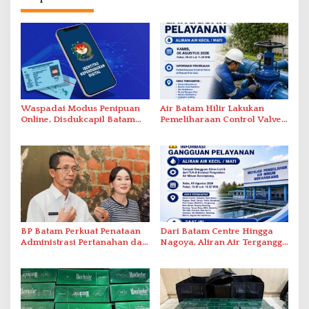
Waspadai Modus Penipuan
Air Batam Hilir Lakukan
Online, Disdukcapil Batam
Pemeliharaan Control Valve,
Tegaskan Aktivasi IKD Wajib
Ini Daftar Area Terdampak
Tatap Muka
BP Batam Perkuat Penataan
Dari Batam Centre Hingga
Administrasi Pertanahan dan
Nagoya, Aliran Air Terganggu
Pemanfaatan Ruang Laut
Akibat Listrik Padam di IPA
Duriangkang