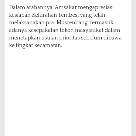
e
Dalam arahannya, Amsakar mengapresiasi
n
kesiapan Kelurahan Tembesi yang telah
b
melaksanakan pra-Musrenbang, termasuk
a
n
adanya kesepakatan tokoh masyarakat dalam
g
menetapkan usulan prioritas sebelum dibawa
T
ke tingkat kecamatan.
e
m
b
e
s
i