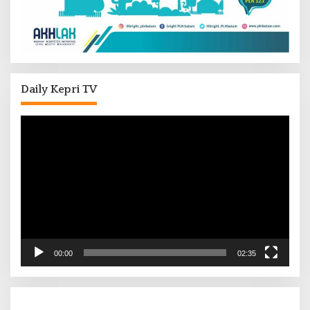
Daily Kepri TV
Pemutar
Video
00:00
02:35