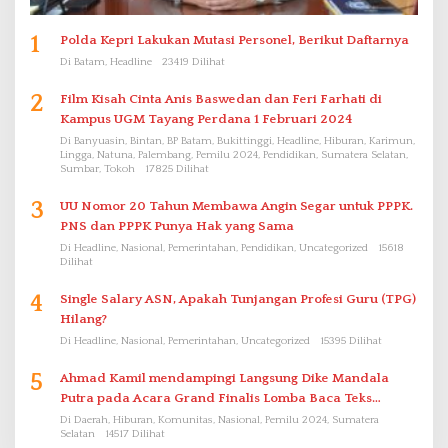
1
Polda Kepri Lakukan Mutasi Personel, Berikut Daftarnya
Di Batam, Headline
23419 Dilihat
2
Film Kisah Cinta Anis Baswedan dan Feri Farhati di
Kampus UGM Tayang Perdana 1 Februari 2024
Di Banyuasin, Bintan, BP Batam, Bukittinggi, Headline, Hiburan, Karimun,
Lingga, Natuna, Palembang, Pemilu 2024, Pendidikan, Sumatera Selatan,
Sumbar, Tokoh
17825 Dilihat
3
UU Nomor 20 Tahun Membawa Angin Segar untuk PPPK.
PNS dan PPPK Punya Hak yang Sama
Di Headline, Nasional, Pemerintahan, Pendidikan, Uncategorized
15618
Dilihat
4
Single Salary ASN, Apakah Tunjangan Profesi Guru (TPG)
Hilang?
Di Headline, Nasional, Pemerintahan, Uncategorized
15395 Dilihat
5
Ahmad Kamil mendampingi Langsung Dike Mandala
Putra pada Acara Grand Finalis Lomba Baca Teks
Proklamasi Mirip Bung Karno di Bali
Di Daerah, Hiburan, Komunitas, Nasional, Pemilu 2024, Sumatera
Selatan
14517 Dilihat