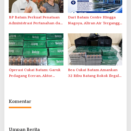
BP Batam Perkuat Penataan
Dari Batam Centre Hingga
Administrasi Pertanahan dan
Nagoya, Aliran Air Terganggu
Pemanfaatan Ruang Laut
Akibat Listrik Padam di IPA
Duriangkang
Operasi Cukai Batam: Garuk
Bea Cukai Batam Amankan
Pedagang Eceran, Aktor
32 Ribu Batang Rokok Ilegal
Intelektual Rokok Ilegal Tak
dalam Operasi Cukai
Tersentuh?
Komentar
Umpan Berita