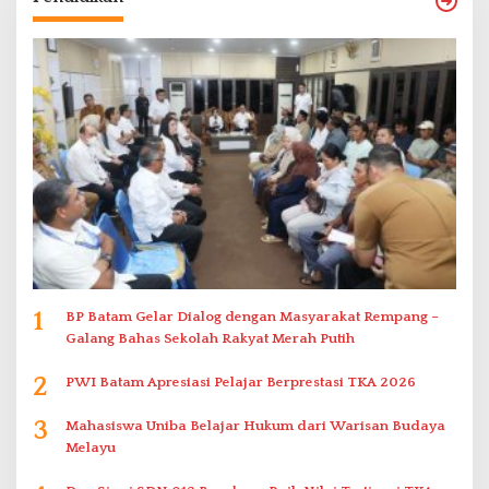
1
BP Batam Gelar Dialog dengan Masyarakat Rempang –
Galang Bahas Sekolah Rakyat Merah Putih
2
PWI Batam Apresiasi Pelajar Berprestasi TKA 2026
3
Mahasiswa Uniba Belajar Hukum dari Warisan Budaya
Melayu