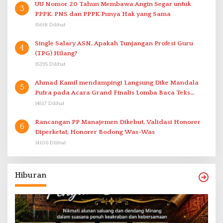
UU Nomor 20 Tahun Membawa Angin Segar untuk
3
PPPK. PNS dan PPPK Punya Hak yang Sama
15618 Dilihat
Single Salary ASN, Apakah Tunjangan Profesi Guru
4
(TPG) Hilang?
15395 Dilihat
Ahmad Kamil mendampingi Langsung Dike Mandala
5
Putra pada Acara Grand Finalis Lomba Baca Teks
Proklamasi Mirip Bung Karno di Bali
14517 Dilihat
Rancangan PP Manajemen Dikebut, Validasi Honorer
6
Diperketat, Honorer Bodong Was-Was
14106 Dilihat
Hiburan