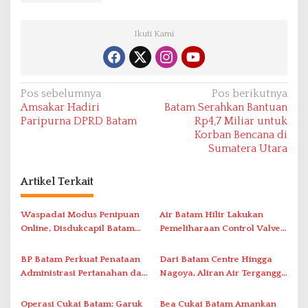
Ikuti Kami
N
Pos sebelumnya
Pos berikutnya
Amsakar Hadiri
Batam Serahkan Bantuan
a
Paripurna DPRD Batam
Rp4,7 Miliar untuk
v
Korban Bencana di
Sumatera Utara
i
g
Artikel Terkait
a
s
Waspadai Modus Penipuan
Air Batam Hilir Lakukan
i
Online, Disdukcapil Batam
Pemeliharaan Control Valve,
Tegaskan Aktivasi IKD Wajib
Ini Daftar Area Terdampak
p
Tatap Muka
BP Batam Perkuat Penataan
Dari Batam Centre Hingga
o
Administrasi Pertanahan dan
Nagoya, Aliran Air Terganggu
s
Pemanfaatan Ruang Laut
Akibat Listrik Padam di IPA
Duriangkang
Operasi Cukai Batam: Garuk
Bea Cukai Batam Amankan