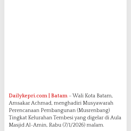
r
b
a
s
i
s
K
e
m
a
n
f
a
a
t
a
n
Dailykepri.com | Batam
– Wali Kota Batam,
d
Amsakar Achmad, menghadiri Musyawarah
i
Perencanaan Pembangunan (Musrenbang)
M
Tingkat Kelurahan Tembesi yang digelar di Aula
u
s
Masjid Al-Amin, Rabu (7/1/2026) malam.
r