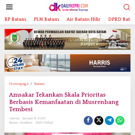
L
e
w
BP Batam
PLN Batam
Air Batam Hilir
DPRD Bata
a
t
i
k
e
k
o
n
t
e
n
Homepage
/
Batam
A
m
Amsakar Tekankan Skala Prioritas
s
Berbasis Kemanfaatan di Musrenbang
a
k
Tembesi
a
Admin
Januari 8, 2026
r
Batam
,
Headline
5629 Dilihat
T
e