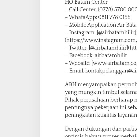
HO Batam Center
– Call Center: (0778) 5700 00
– WhatsApp: 0811 778 0155
– Mobile Application Air Bata
– Instagram: [@airbatamhilir]
(https://www.instagram.com/
– Twitter: [@airbatamhilir](ht
– Facebook: airbatamhilir
– Website: [www.airbatam.c
– Email: kontakpelanggan@a
ABH menyampaikan permoho
yang mungkin timbul selama 
Pihak perusahaan berharap
pentingnya pekerjaan ini seb
peningkatan kualitas layanan
Dengan dukungan dan partisi
optimis bahwa proses perbaik