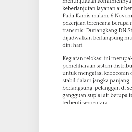
menunjukkan komitmennya d
i
G
keberlanjutan layanan air be
a
Pada Kamis malam, 6 Novem
n
pekerjaan terencana berupa r
g
transmisi Duriangkang DN St
g
u
dijadwalkan berlangsung mul
a
dini hari.
n
S
Kegiatan relokasi ini merupa
u
pemeliharaan sistem distrib
p
l
untuk mengatasi kebocoran 
a
stabil dalam jangka panjang
i
berlangsung, pelanggan di 
A
gangguan suplai air berupa t
i
r
terhenti sementara.