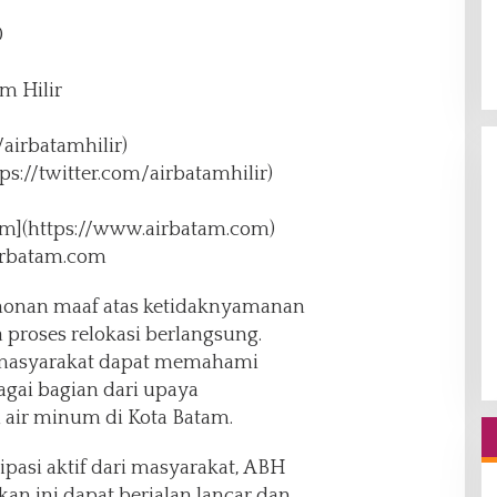
0
m Hilir
airbatamhilir)
tps://twitter.com/airbatamhilir)
om](https://www.airbatam.com)
irbatam.com
nan maaf atas ketidaknyamanan
proses relokasi berlangsung.
 masyarakat dapat memahami
agai bagian dari upaya
 air minum di Kota Batam.
pasi aktif dari masyarakat, ABH
an ini dapat berjalan lancar dan