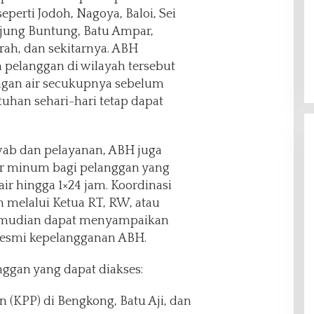
eperti Jodoh, Nagoya, Baloi, Sei
njung Buntung, Batu Ampar,
ah, dan sekitarnya. ABH
pelanggan di wilayah tersebut
an air secukupnya sebelum
tuhan sehari-hari tetap dapat
wab dan pelayanan, ABH juga
ir minum bagi pelanggan yang
ir hingga 1×24 jam. Koordinasi
an melalui Ketua RT, RW, atau
kemudian dapat menyampaikan
resmi kepelangganan ABH.
nggan yang dapat diakses:
 (KPP) di Bengkong, Batu Aji, dan