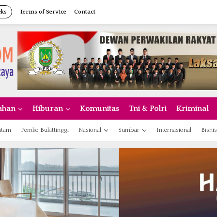
eks
Terms of Service
Contact
ahan
Hiburan
Komunitas
Tni & Polri
Kriminal
atam
Pemko Bukittinggi
Nasional
Sumbar
Internasional
Bisnis