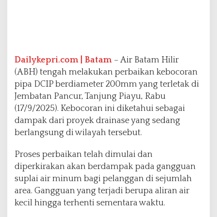
l
a
i
A
i
r
Dailykepri.com | Batam
– Air Batam Hilir
T
(ABH) tengah melakukan perbaikan kebocoran
e
pipa DCIP berdiameter 200mm yang terletak di
r
g
Jembatan Pancur, Tanjung Piayu, Rabu
a
(17/9/2025). Kebocoran ini diketahui sebagai
n
dampak dari proyek drainase yang sedang
g
berlangsung di wilayah tersebut.
g
u
S
Proses perbaikan telah dimulai dan
e
diperkirakan akan berdampak pada gangguan
m
suplai air minum bagi pelanggan di sejumlah
e
area. Gangguan yang terjadi berupa aliran air
n
t
kecil hingga terhenti sementara waktu.
a