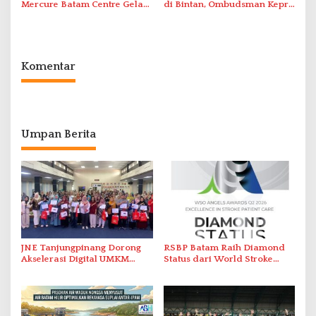
Mercure Batam Centre Gelar
di Bintan, Ombudsman Kepri
Promo Kuliner ‘Flavours of
Serap Keluhan Bansos hingga
Nusantara’
Solar Nelayan
Komentar
Umpan Berita
JNE Tanjungpinang Dorong
RSBP Batam Raih Diamond
Akselerasi Digital UMKM
Status dari World Stroke
Lewat AIM ASEAN Roadshow
Organization untuk
2026
Penanganan Stroke
Berstandar Internasional