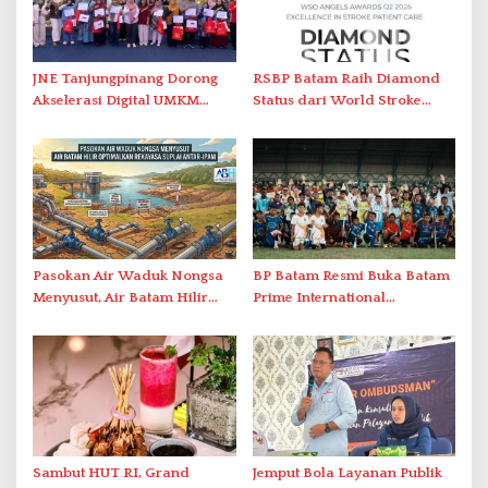
JNE Tanjungpinang Dorong
RSBP Batam Raih Diamond
Akselerasi Digital UMKM
Status dari World Stroke
Lewat AIM ASEAN Roadshow
Organization untuk
2026
Penanganan Stroke
Berstandar Internasional
Pasokan Air Waduk Nongsa
BP Batam Resmi Buka Batam
Menyusut, Air Batam Hilir
Prime International
Optimalkan Rekayasa Suplai
Grassroot Football Festival
Antar-IPAM
2026 di Stadion Temenggung
Abdul Jamal
Sambut HUT RI, Grand
Jemput Bola Layanan Publik