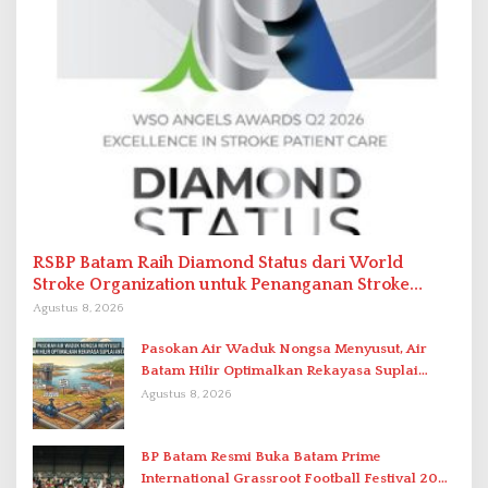
RSBP Batam Raih Diamond Status dari World
Stroke Organization untuk Penanganan Stroke
Berstandar Internasional
Agustus 8, 2026
Pasokan Air Waduk Nongsa Menyusut, Air
Batam Hilir Optimalkan Rekayasa Suplai
Antar-IPAM
Agustus 8, 2026
BP Batam Resmi Buka Batam Prime
International Grassroot Football Festival 2026