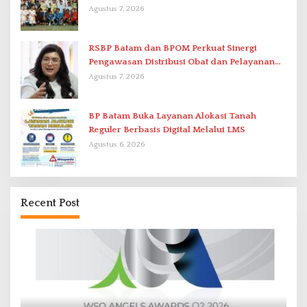
di Stadion Temenggung Abdul Jamal
Agustus 7, 2026
RSBP Batam dan BPOM Perkuat Sinergi
Pengawasan Distribusi Obat dan Pelayanan
Kefarmasian
Agustus 7, 2026
BP Batam Buka Layanan Alokasi Tanah
Reguler Berbasis Digital Melalui LMS
Agustus 6, 2026
Recent Post