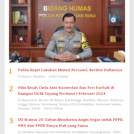
1
Polda Kepri Lakukan Mutasi Personel, Berikut Daftarnya
Di Batam, Headline
23420 Dilihat
2
Film Kisah Cinta Anis Baswedan dan Feri Farhati di
Kampus UGM Tayang Perdana 1 Februari 2024
Di Banyuasin, Bintan, BP Batam, Bukittinggi, Headline, Hiburan, Karimun,
Lingga, Natuna, Palembang, Pemilu 2024, Pendidikan, Sumatera Selatan,
Sumbar, Tokoh
17830 Dilihat
3
UU Nomor 20 Tahun Membawa Angin Segar untuk PPPK.
PNS dan PPPK Punya Hak yang Sama
Di Headline, Nasional, Pemerintahan, Pendidikan, Uncategorized
15621