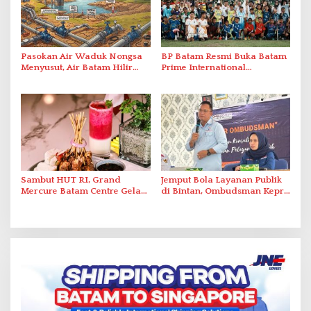
Pasokan Air Waduk Nongsa
BP Batam Resmi Buka Batam
Menyusut, Air Batam Hilir
Prime International
Optimalkan Rekayasa Suplai
Grassroot Football Festival
Antar-IPAM
2026 di Stadion Temenggung
Abdul Jamal
Sambut HUT RI, Grand
Jemput Bola Layanan Publik
Mercure Batam Centre Gelar
di Bintan, Ombudsman Kepri
Promo Kuliner ‘Flavours of
Serap Keluhan Bansos hingga
Nusantara’
Solar Nelayan