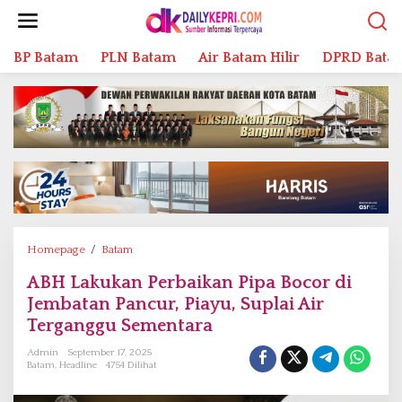
L
e
w
BP Batam
PLN Batam
Air Batam Hilir
DPRD Bata
a
t
i
k
e
k
o
n
t
e
n
Homepage
/
Batam
A
B
ABH Lakukan Perbaikan Pipa Bocor di
H
Jembatan Pancur, Piayu, Suplai Air
L
a
Terganggu Sementara
k
Admin
September 17, 2025
u
Batam
,
Headline
4754 Dilihat
k
a