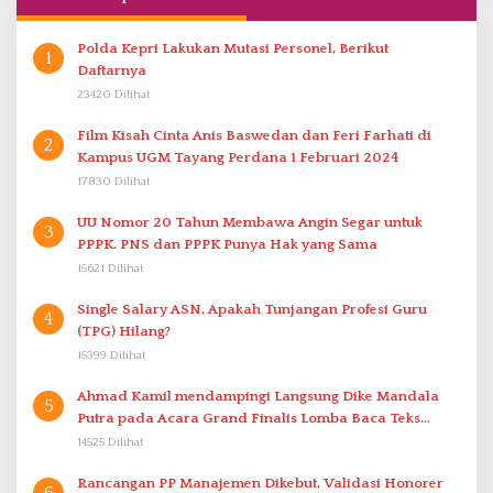
Polda Kepri Lakukan Mutasi Personel, Berikut
1
Daftarnya
23420 Dilihat
Film Kisah Cinta Anis Baswedan dan Feri Farhati di
2
Kampus UGM Tayang Perdana 1 Februari 2024
17830 Dilihat
UU Nomor 20 Tahun Membawa Angin Segar untuk
3
PPPK. PNS dan PPPK Punya Hak yang Sama
15621 Dilihat
Single Salary ASN, Apakah Tunjangan Profesi Guru
4
(TPG) Hilang?
15399 Dilihat
Ahmad Kamil mendampingi Langsung Dike Mandala
5
Putra pada Acara Grand Finalis Lomba Baca Teks
Proklamasi Mirip Bung Karno di Bali
14525 Dilihat
Rancangan PP Manajemen Dikebut, Validasi Honorer