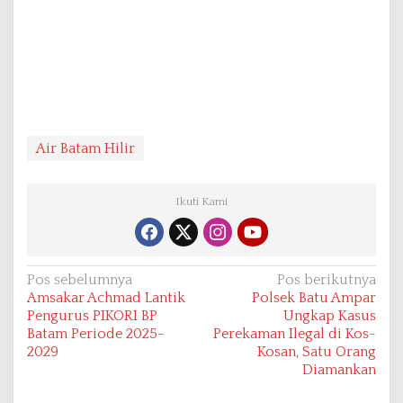
Air Batam Hilir
Ikuti Kami
N
Pos sebelumnya
Pos berikutnya
Amsakar Achmad Lantik
Polsek Batu Ampar
a
Pengurus PIKORI BP
Ungkap Kasus
v
Batam Periode 2025-
Perekaman Ilegal di Kos-
2029
Kosan, Satu Orang
i
Diamankan
g