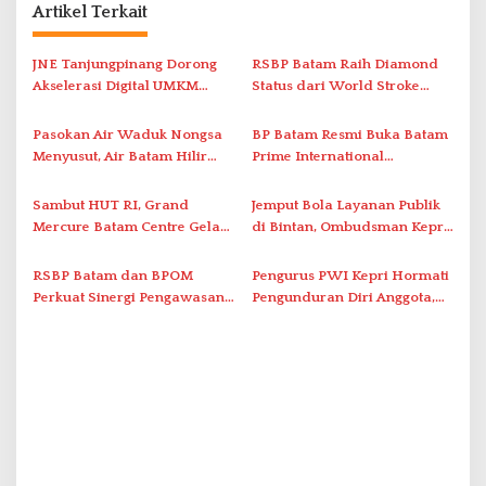
a
Artikel Terkait
s
i
JNE Tanjungpinang Dorong
RSBP Batam Raih Diamond
Akselerasi Digital UMKM
Status dari World Stroke
p
Lewat AIM ASEAN Roadshow
Organization untuk
o
2026
Penanganan Stroke
Pasokan Air Waduk Nongsa
BP Batam Resmi Buka Batam
s
Berstandar Internasional
Menyusut, Air Batam Hilir
Prime International
Optimalkan Rekayasa Suplai
Grassroot Football Festival
Antar-IPAM
2026 di Stadion Temenggung
Sambut HUT RI, Grand
Jemput Bola Layanan Publik
Abdul Jamal
Mercure Batam Centre Gelar
di Bintan, Ombudsman Kepri
Promo Kuliner ‘Flavours of
Serap Keluhan Bansos hingga
Nusantara’
Solar Nelayan
RSBP Batam dan BPOM
Pengurus PWI Kepri Hormati
Perkuat Sinergi Pengawasan
Pengunduran Diri Anggota,
Distribusi Obat dan
Segera Koordinasi
Pelayanan Kefarmasian
Administrasi ke Pusat