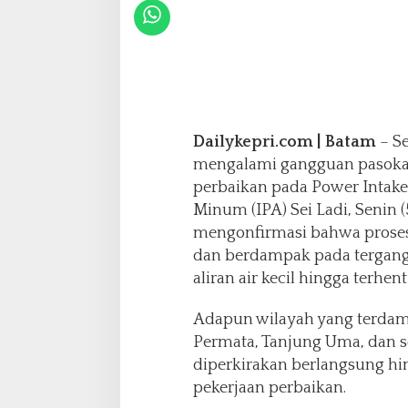
g
U
m
a
T
e
r
g
Dailykepri.com | Batam
– S
a
mengalami gangguan pasokan 
n
g
perbaikan pada Power Intake 
g
Minum (IPA) Sei Ladi, Senin (
u
mengonfirmasi bahwa proses
S
dan berdampak pada tergangg
e
m
aliran air kecil hingga terhen
e
n
Adapun wilayah yang terdamp
t
Permata, Tanjung Uma, dan s
a
diperkirakan berlangsung hi
r
a
pekerjaan perbaikan.