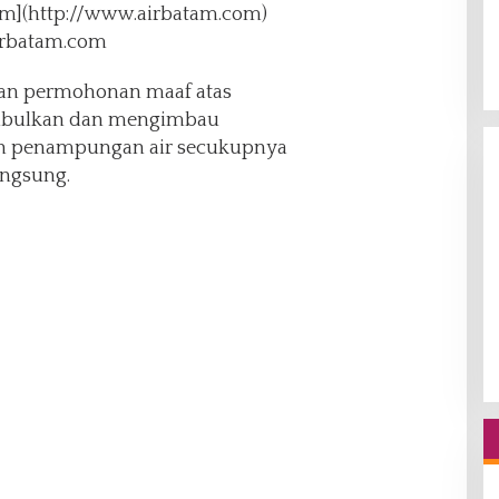
om](http://www.airbatam.com)
irbatam.com
an permohonan maaf atas
mbulkan dan mengimbau
n penampungan air secukupnya
angsung.