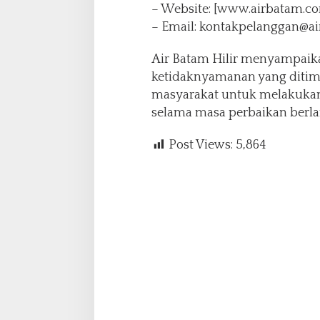
– Website: [www.airbatam.c
– Email: kontakpelanggan@a
Air Batam Hilir menyampaik
ketidaknyamanan yang diti
masyarakat untuk melakuka
selama masa perbaikan berl
Post Views:
5,864