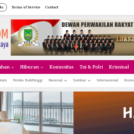
ks
Terms of Service
Contact
ahan
Hiburan
Komunitas
Tni & Polri
Kriminal
atam
Pemko Bukittinggi
Nasional
Sumbar
Internasional
Bisnis