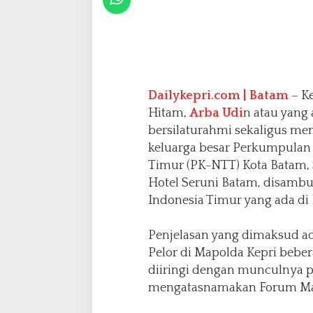
k
a
h
K
o
n
g
Dailykepri.com | Batam
– K
k
Hitam,
Arba Udi
n atau yang
r
bersilaturahmi sekaligus mem
i
keluarga besar Perkumpulan
t
J
Timur (PK-NTT) Kota Batam, Se
a
Hotel Seruni Batam, disambut
g
Indonesia Timur yang ada di
a
K
e
Penjelasan yang dimaksud a
p
Pelor di Mapolda Kepri bebe
r
diiringi dengan munculnya p
i
mengatasnamakan Forum Masy
K
o