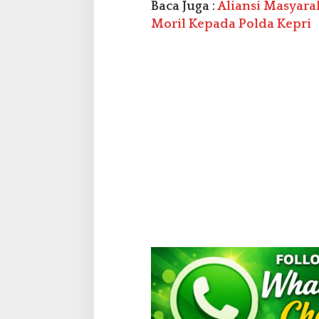
n
Baca Juga :
Aliansi Masyara
d
Moril Kepada Polda Kepri
u
s
i
f