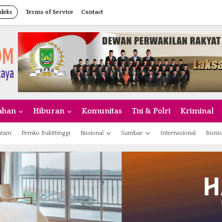
deks
Terms of Service
Contact
ahan
Hiburan
Komunitas
Tni & Polri
Kriminal
atam
Pemko Bukittinggi
Nasional
Sumbar
Internasional
Bisnis