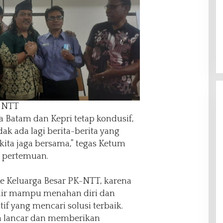
K NTT
a Batam dan Kepri tetap kondusif,
ak ada lagi berita-berita yang
ita jaga bersama,” tegas Ketum
r pertemuan.
ke Keluarga Besar PK-NTT, karena
ir mampu menahan diri dan
f yang mencari solusi terbaik.
n lancar dan memberikan