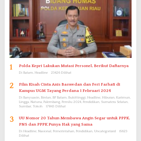
1
Polda Kepri Lakukan Mutasi Personel, Berikut Daftarnya
Di Batam, Headline
23426 Dilihat
2
Film Kisah Cinta Anis Baswedan dan Feri Farhati di
Kampus UGM Tayang Perdana 1 Februari 2024
Di Banyuasin, Bintan, BP Batam, Bukittinggi, Headline, Hiburan, Karimun,
Lingga, Natuna, Palembang, Pemilu 2024, Pendidikan, Sumatera Selatan,
Sumbar, Tokoh
17843 Dilihat
3
UU Nomor 20 Tahun Membawa Angin Segar untuk PPPK.
PNS dan PPPK Punya Hak yang Sama
Di Headline, Nasional, Pemerintahan, Pendidikan, Uncategorized
15623
Dilihat