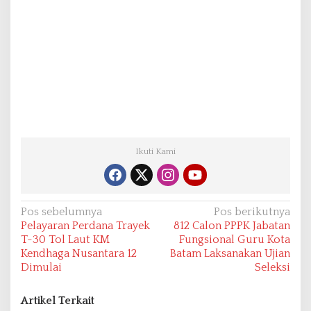
Ikuti Kami
N
Pos sebelumnya
Pos berikutnya
Pelayaran Perdana Trayek
812 Calon PPPK Jabatan
a
T-30 Tol Laut KM
Fungsional Guru Kota
v
Kendhaga Nusantara 12
Batam Laksanakan Ujian
Dimulai
Seleksi
i
g
Artikel Terkait