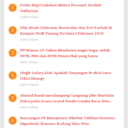
Polda Kepri Lakukan Mutasi Personel, Berikut
1
Daftarnya
23426 Dilihat
Film Kisah Cinta Anis Baswedan dan Feri Farhati di
2
Kampus UGM Tayang Perdana 1 Februari 2024
17843 Dilihat
UU Nomor 20 Tahun Membawa Angin Segar untuk
3
PPPK. PNS dan PPPK Punya Hak yang Sama
15623 Dilihat
Single Salary ASN, Apakah Tunjangan Profesi Guru
4
(TPG) Hilang?
15407 Dilihat
Ahmad Kamil mendampingi Langsung Dike Mandala
5
Putra pada Acara Grand Finalis Lomba Baca Teks
Proklamasi Mirip Bung Karno di Bali
14530 Dilihat
Rancangan PP Manajemen Dikebut, Validasi Honorer
6
Diperketat, Honorer Bodong Was-Was