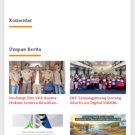
2026 di Stadion Temenggung
Nusantara’
Abdul Jamal
Komentar
Umpan Berita
Lindungi Tim SK4, Kantor
JNE Tanjungpinang Dorong
Hukum Lentera Keadilan
Akselerasi Digital UMKM
Laporkan Dugaan
Lewat AIM ASEAN Roadshow
Perlawanan ke Petugas di
2026
Bukik Batarah