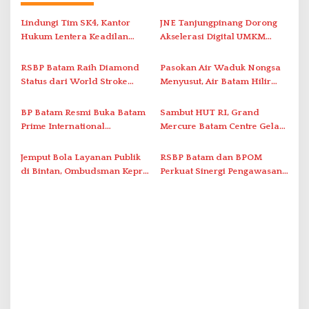
a
s
Lindungi Tim SK4, Kantor
JNE Tanjungpinang Dorong
i
Hukum Lentera Keadilan
Akselerasi Digital UMKM
Laporkan Dugaan
Lewat AIM ASEAN Roadshow
p
Perlawanan ke Petugas di
2026
RSBP Batam Raih Diamond
Pasokan Air Waduk Nongsa
o
Bukik Batarah
Status dari World Stroke
Menyusut, Air Batam Hilir
s
Organization untuk
Optimalkan Rekayasa Suplai
Penanganan Stroke
Antar-IPAM
BP Batam Resmi Buka Batam
Sambut HUT RI, Grand
Berstandar Internasional
Prime International
Mercure Batam Centre Gelar
Grassroot Football Festival
Promo Kuliner ‘Flavours of
2026 di Stadion Temenggung
Nusantara’
Jemput Bola Layanan Publik
RSBP Batam dan BPOM
Abdul Jamal
di Bintan, Ombudsman Kepri
Perkuat Sinergi Pengawasan
Serap Keluhan Bansos hingga
Distribusi Obat dan
Solar Nelayan
Pelayanan Kefarmasian