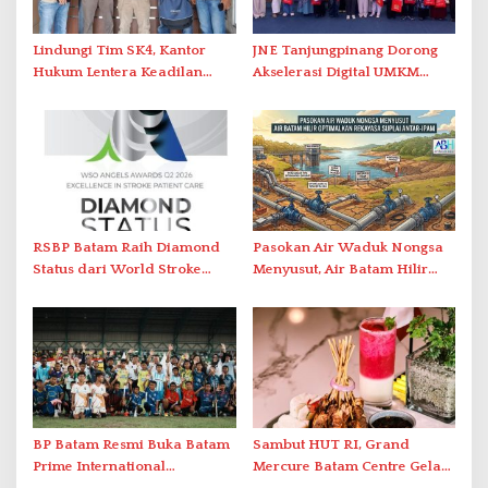
Lindungi Tim SK4, Kantor
JNE Tanjungpinang Dorong
Hukum Lentera Keadilan
Akselerasi Digital UMKM
Laporkan Dugaan
Lewat AIM ASEAN Roadshow
Perlawanan ke Petugas di
2026
Bukik Batarah
RSBP Batam Raih Diamond
Pasokan Air Waduk Nongsa
Status dari World Stroke
Menyusut, Air Batam Hilir
Organization untuk
Optimalkan Rekayasa Suplai
Penanganan Stroke
Antar-IPAM
Berstandar Internasional
BP Batam Resmi Buka Batam
Sambut HUT RI, Grand
Prime International
Mercure Batam Centre Gelar
Grassroot Football Festival
Promo Kuliner ‘Flavours of