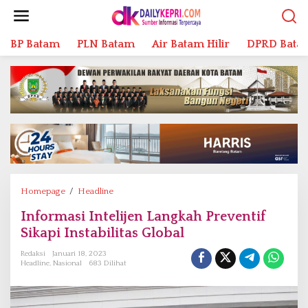
L
e
w
BP Batam
PLN Batam
Air Batam Hilir
DPRD Bata
a
t
i
k
e
k
o
n
t
e
n
Homepage
/
Headline
I
n
Informasi Intelijen Langkah Preventif
f
Sikapi Instabilitas Global
o
r
Redaksi
Januari 18, 2023
m
Headline
,
Nasional
683 Dilihat
a
s
i