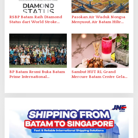
RSBP Batam Raih Diamond
Pasokan Air Waduk Nongsa
Status dari World Stroke
Menyusut, Air Batam Hilir
Organization untuk
Optimalkan Rekayasa Suplai
Penanganan Stroke
Antar-IPAM
Berstandar Internasional
BP Batam Resmi Buka Batam
Sambut HUT RI, Grand
Prime International
Mercure Batam Centre Gelar
Grassroot Football Festival
Promo Kuliner ‘Flavours of
2026 di Stadion Temenggung
Nusantara’
Abdul Jamal