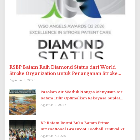
RSBP Batam Raih Diamond Status dari World
Stroke Organization untuk Penanganan Stroke
Berstandar Internasional
Agustus 8, 2026
Pasokan Air Waduk Nongsa Menyusut, Air
Batam Hilir Optimalkan Rekayasa Suplai
Antar-IPAM
Agustus 8, 2026
BP Batam Resmi Buka Batam Prime
International Grassroot Football Festival 2026
di Stadion Temenggung Abdul Jamal
Agustus 7, 2026