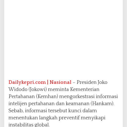
t
i
f
S
i
k
a
p
i
I
n
s
t
a
b
Dailykepri.com | Nasional
– Presiden Joko
i
Widodo (Jokowi) meminta Kementerian
l
Pertahanan (Kemhan) mengorkestrasi informasi
i
t
intelijen pertahanan dan keamanan (Hankam).
a
Sebab, informasi tersebut kunci dalam
s
menentukan langkah preventif menyikapi
G
instabilitas global.
l