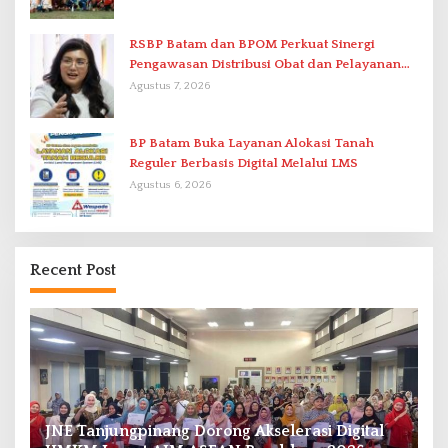
RSBP Batam dan BPOM Perkuat Sinergi
Pengawasan Distribusi Obat dan Pelayanan
Kefarmasian
Agustus 7, 2026
BP Batam Buka Layanan Alokasi Tanah
Reguler Berbasis Digital Melalui LMS
Agustus 6, 2026
Recent Post
JNE Tanjungpinang Dorong Akselerasi Digital
R