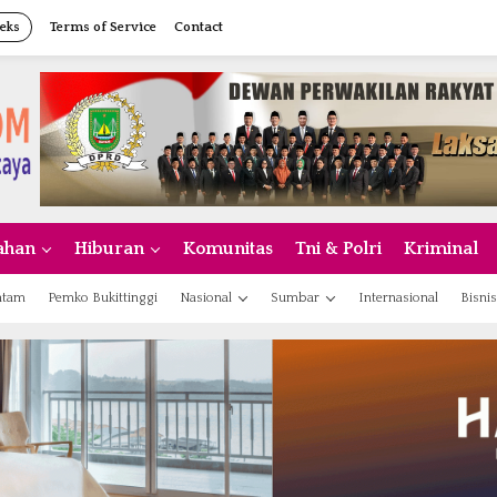
eks
Terms of Service
Contact
ahan
Hiburan
Komunitas
Tni & Polri
Kriminal
atam
Pemko Bukittinggi
Nasional
Sumbar
Internasional
Bisnis