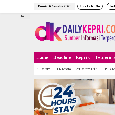
L
Kamis, 6 Agustus 2026
Indeks Berita
Ind
e
w
tutup
a
t
i
k
e
k
o
n
Home
Headline
Kepri
Pemerint
t
e
n
BP Batam
PLN Batam
Air Batam Hilir
DPRD B